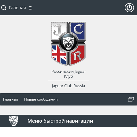
Главная
ойти
или
заре
Российский Jaguar
гист
Клуб
Jaguar Club Russia
рир
Главная
Новые сообщения
оват
ься
Меню быстрой навигации