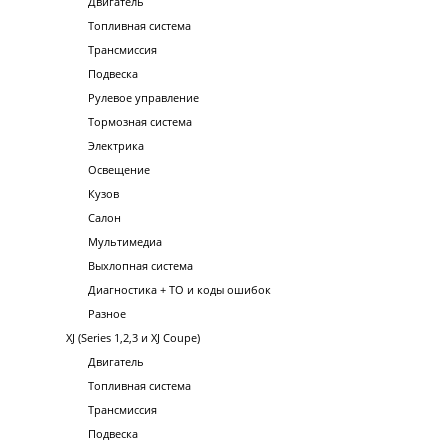
Двигатель
Топливная система
Трансмиссия
Подвеска
Рулевое управление
Тормозная система
Электрика
Освещение
Кузов
Салон
Мультимедиа
Выхлопная система
Диагностика + ТО и коды ошибок
Разное
XJ (Series 1,2,3 и XJ Coupe)
Двигатель
Топливная система
Трансмиссия
Подвеска