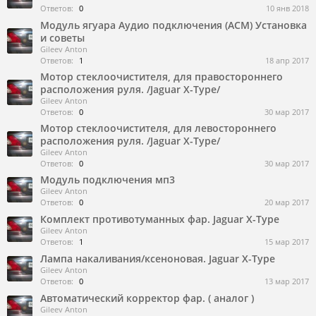
Ответов:
0
10 янв 2018
Модуль ягуара Аудио подключения (АСМ) Установка
и советы
Gileev Anton
Ответов:
1
18 апр 2017
Мотор стеклоочистителя, для правостороннего
расположения руля. /Jaguar X-Type/
Gileev Anton
Ответов:
0
30 мар 2017
Мотор стеклоочистителя, для левостороннего
расположения руля. /Jaguar X-Type/
Gileev Anton
Ответов:
0
30 мар 2017
Модуль подключения мп3
Gileev Anton
Ответов:
0
20 мар 2017
Комплект противотуманных фар. Jaguar X-Type
Gileev Anton
Ответов:
1
15 мар 2017
Лампа накаливания/ксеноновая. Jaguar X-Type
Gileev Anton
Ответов:
0
13 мар 2017
Автоматический корректор фар. ( аналог )
Gileev Anton