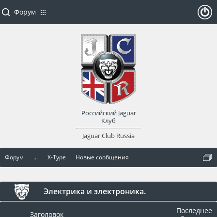
Форум
ойти
или
заре
Российский Jaguar
гист
Клуб
Jaguar Club Russia
рир
Форум
...
X-Type
Новые сообщения
оват
ься
Электрика и электроника.
Последнее
Заголовок