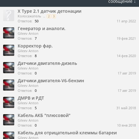
сообщение ↓
X Type 2.1 датчик детонации
Колосажатель
...
2
3
Ответов:
50
11 апр 2022
Генератор и аналоги.
Gileev Anton
Ответов:
7
19 фев 2021
Корректор фар.
Gileev Anton
Ответов:
8
14 фев 2020
Датчики двигателя-дизель
Gileev Anton
Ответов:
0
17 авг 2019
Датчики двигателя-V6-бензин
Gileev Anton
Ответов:
0
17 авг 2019
ДМРВ и РДТ
Gileev Anton
Ответов:
5
31 май 2018
Кабель АКБ "плюсовой"
Gileev Anton
Ответов:
0
10 янв 2018
Кабель для отрицательной клеммы батареи
Gileev Anton