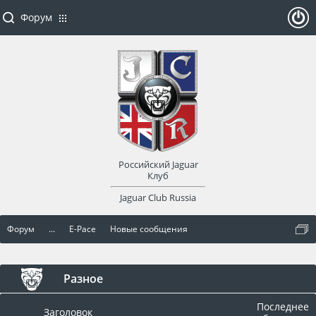
Форум
ойти
или
заре
Российский Jaguar
гист
Клуб
Jaguar Club Russia
рир
Форум
...
E-Pace
Новые сообщения
оват
ься
Разное
Последнее
Заголовок