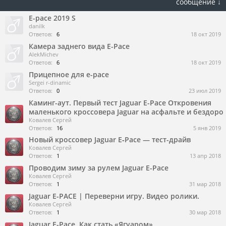
сообщение ↓
E-pace 2019 S
danilk
Ответов:
6
18 окт 2019
Камера заднего вида E-Pace
AlekMichev
Ответов:
6
18 окт 2019
Прицепное для e-pace
Sergei r-dinamic
Ответов:
0
23 июл 2019
Каминг-аут. Первый тест Jaguar E-Pace Откровения
маленького кроссовера Jaguar на асфальте и бездоро
Ковалев Сергей
Ответов:
16
5 янв 2019
Новый кроссовер Jaguar E‑Pace — тест-драйв
Ковалев Сергей
Ответов:
1
13 апр 2018
Проводим зиму за рулем Jaguar E-Pace
Ковалев Сергей
Ответов:
1
31 мар 2018
Jaguar E-PACE | Переверни игру. Видео ролики.
Ковалев Сергей
Ответов:
1
30 мар 2018
Jaguar E-Pace. Как стать «Ягуаром»