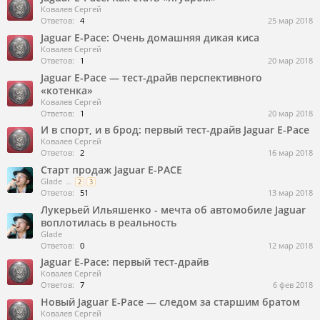
Ковалев Сергей
Ответов:
4
25 мар 2018
Jaguar E-Pace: Очень домашняя дикая киса
Ковалев Сергей
Ответов:
1
20 мар 2018
Jaguar E-Pace — тест-драйв перспективного
«котенка»
Ковалев Сергей
Ответов:
1
20 мар 2018
И в спорт, и в брод: первый тест-драйв Jaguar E-Pace
Ковалев Сергей
Ответов:
2
16 мар 2018
Старт продаж Jaguar E-PACE
Glade
...
2
3
Ответов:
51
13 мар 2018
Лукерьей Ильяшенко - мечта об автомобиле Jaguar
воплотилась в реальность
Glade
Ответов:
0
12 мар 2018
Jaguar E-Pace: первый тест-драйв
Ковалев Сергей
Ответов:
7
6 фев 2018
Новый Jaguar E‑Pace — следом за старшим братом
Ковалев Сергей