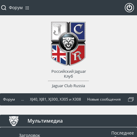
Форум
ойти
или
заре
Российский Jaguar
гист
Клуб
Jaguar Club Russia
рир
Форум
...
XJ40, XJ81, XJ300, X305 и X308
Новые сообщения
оват
ься
Мультимедиа
Последнее
Заголовок