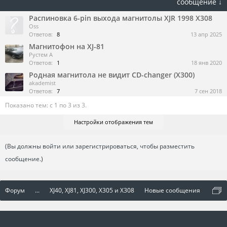
сообщение ↓
Распиновка 6-pin выхода магнитолы XJR 1998 X308
Oss
Ответов:
8
13 апр 2025
Магнитофон на XJ-81
Рустем А
Ответов:
1
18 янв 2020
Родная магнитола не видит CD-changer (X300)
akademist
Ответов:
7
7 сен 2018
Показано тем: с 1 по 3 из 3.
Настройки отображения тем
(Вы должны войти или зарегистрироваться, чтобы разместить
сообщение.)
Форум
...
XJ40, XJ81, XJ300, X305 и X308
Новые сообщения