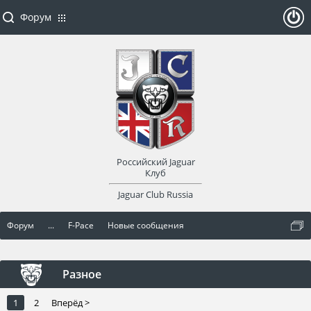
Форум
ойти
или
заре
Российский Jaguar
гист
Клуб
Jaguar Club Russia
рир
Форум
...
F-Pace
Новые сообщения
оват
ься
Разное
1
2
Вперёд >