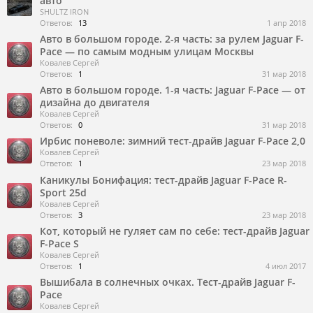
авто
SHULTZ IRON
Ответов:
13
1 апр 2018
Авто в большом городе. 2-я часть: за рулем Jaguar F-
Pace — по самым модным улицам Москвы
Ковалев Сергей
Ответов:
1
31 мар 2018
Авто в большом городе. 1-я часть: Jaguar F-Pace — от
дизайна до двигателя
Ковалев Сергей
Ответов:
0
31 мар 2018
Ирбис поневоле: зимний тест-драйв Jaguar F-Pace 2,0
Ковалев Сергей
Ответов:
1
23 мар 2018
Каникулы Бонифация: тест-драйв Jaguar F-Pace R-
Sport 25d
Ковалев Сергей
Ответов:
3
23 мар 2018
Кот, который не гуляет сам по себе: тест-драйв Jaguar
F-Pace S
Ковалев Сергей
Ответов:
1
4 июл 2017
Вышибала в солнечных очках. Тест-драйв Jaguar F-
Pace
Ковалев Сергей