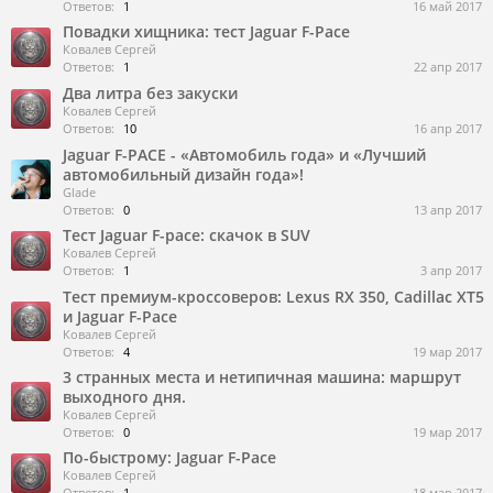
Ответов:
1
16 май 2017
Повадки хищника: тест Jaguar F-Pace
Ковалев Сергей
Ответов:
1
22 апр 2017
Два литра без закуски
Ковалев Сергей
Ответов:
10
16 апр 2017
Jaguar F-PACE - «Автомобиль года» и «Лучший
автомобильный дизайн года»!
Glade
Ответов:
0
13 апр 2017
Тест Jaguar F-pace: скачок в SUV
Ковалев Сергей
Ответов:
1
3 апр 2017
Тест премиум-кроссоверов: Lexus RX 350, Cadillac XT5
и Jaguar F-Pace
Ковалев Сергей
Ответов:
4
19 мар 2017
3 странных места и нетипичная машина: маршрут
выходного дня.
Ковалев Сергей
Ответов:
0
19 мар 2017
По-быстрому: Jaguar F-Pace
Ковалев Сергей
Ответов:
1
18 мар 2017