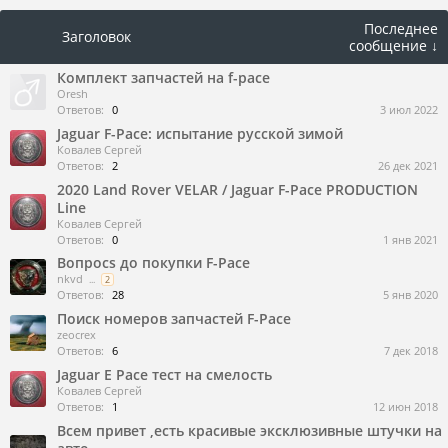
Последнее
Заголовок
сообщение ↓
Комплект запчастей на f-pace
Oresh
Ответов:
0
3 июл 2022
Jaguar F-Pace: испытание русской зимой
Ковалев Сергей
Ответов:
2
26 дек 2021
2020 Land Rover VELAR / Jaguar F-Pace PRODUCTION
Line
Ковалев Сергей
Ответов:
0
1 янв 2021
Вопросs до покупки F-Pace
nkvd
...
2
Ответов:
28
5 янв 2020
Поиск номеров запчастей F-Pace
zeocrex
Ответов:
6
7 дек 2018
Jaguar E Pace тест на смелость
Ковалев Сергей
Ответов:
1
12 июн 2018
Всем привет ,есть красивые эксклюзивные штучки на