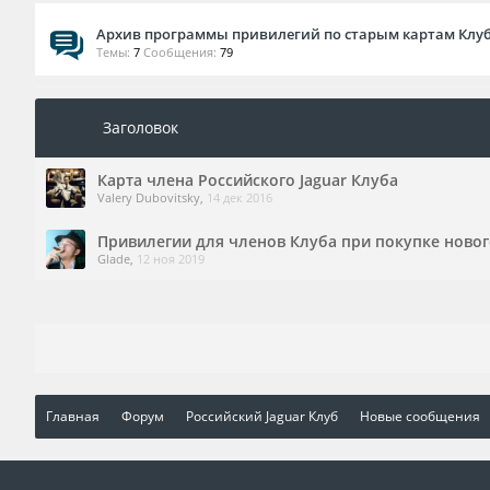
Архив программы привилегий по старым картам Клу
Темы:
7
Сообщения:
79
Заголовок
Карта члена Российского Jaguar Клуба
Valery Dubovitsky
,
14 дек 2016
Привилегии для членов Клуба при покупке новог
Glade
,
12 ноя 2019
Главная
Форум
Российский Jaguar Клуб
Новые сообщения