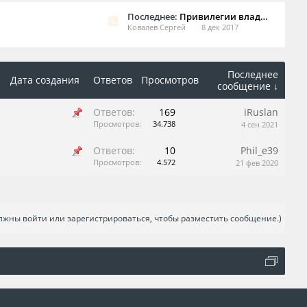
Последнее:
Привилегии владельцев клубной карты Jaguar Club Russia в Москве
Ковалев Сергей
8 дек 2017
Последнее
Дата создания
Ответов
Просмотров
сообщение ↓
Ответов:
169
iRuslan
Просмотров:
34.738
4 сен 2021
Ответов:
10
Phil_e39
Просмотров:
4.572
21 фев 2020
лжны войти или зарегистрироваться, чтобы разместить сообщение.)