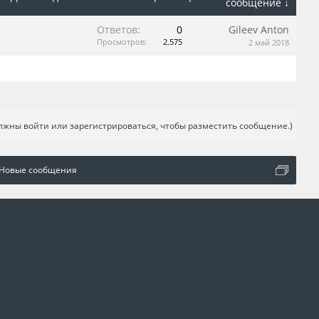
сообщение ↓
Ответов:
0
Gileev Anton
Просмотров:
2.575
2 май 2018
лжны войти или зарегистрироваться, чтобы разместить сообщение.)
Новые сообщения