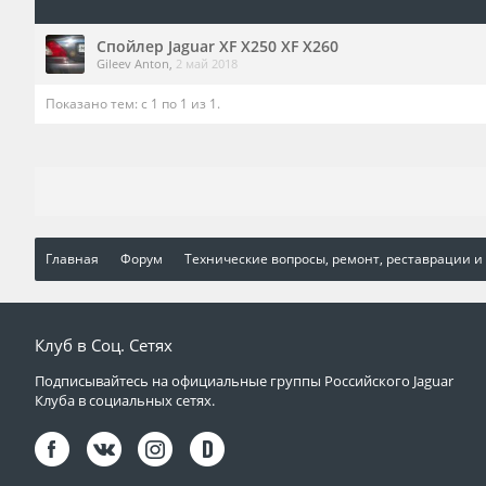
Спойлер Jaguar XF X250 XF X260
Gileev Anton
,
2 май 2018
Показано тем: с 1 по 1 из 1.
Главная
Форум
Технические вопросы, ремонт, реставрации и
Клуб в Соц. Сетях
Подписывайтесь на официальные группы Российского Jaguar
Клуба в социальных сетях.