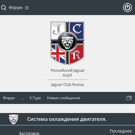
Форум
ойти
или
заре
Российский Jaguar
гист
Клуб
Jaguar Club Russia
рир
Форум
...
S-Type
Новые сообщения
оват
ься
Система охлаждения двигателя.
Последнее
Заголовок