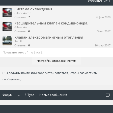
сообщение ↓
Система охлаждения.
Gileev Anton
Ответов:
7
6 фев 2020
Расширительный клапан кондиционера.
Gileev Anton
Ответов:
6
3 авг 2017
Клапан электромагнитный отопления
Ramil
Ответов:
0
16 мар 2017
Показано тем: с 1 по 3 из 3.
Настройки отображения тем
(Вы должны войти или зарегистрироваться, чтобы разместить
сообщение.)
Форум
...
S-Type
Новые сообщения