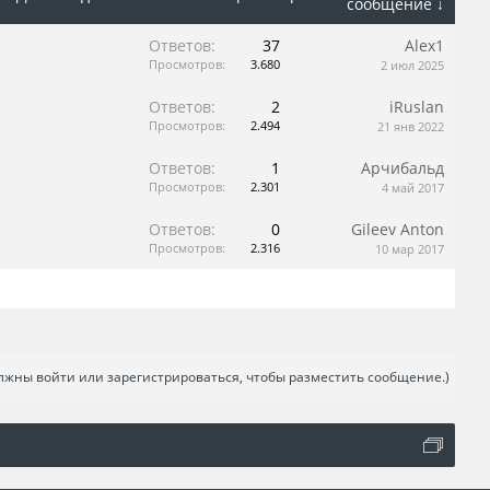
сообщение ↓
Ответов:
37
Alex1
Просмотров:
3.680
2 июл 2025
Ответов:
2
iRuslan
Просмотров:
2.494
21 янв 2022
Ответов:
1
Арчибальд
Просмотров:
2.301
4 май 2017
Ответов:
0
Gileev Anton
Просмотров:
2.316
10 мар 2017
лжны войти или зарегистрироваться, чтобы разместить сообщение.)