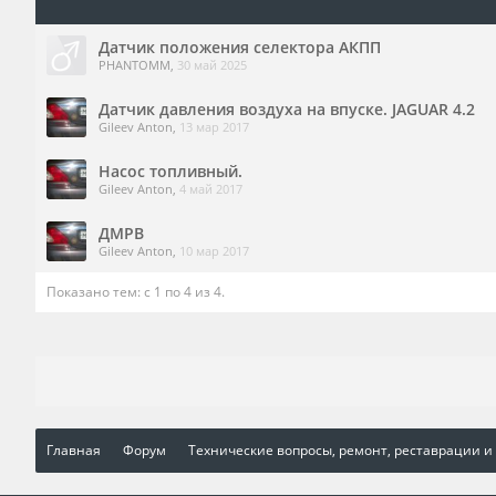
Датчик положения селектора АКПП
PHANTOMM
,
30 май 2025
Датчик давления воздуха на впуске. JAGUAR 4.2
Gileev Anton
,
13 мар 2017
Насос топливный.
Gileev Anton
,
4 май 2017
ДМРВ
Gileev Anton
,
10 мар 2017
Показано тем: с 1 по 4 из 4.
Главная
Форум
Технические вопросы, ремонт, реставрации и