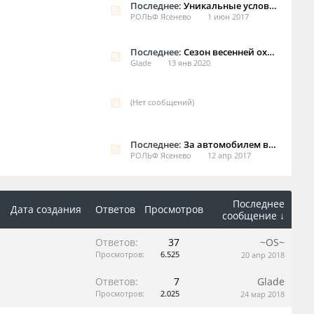
Последнее:
Уникальные условия замены тормозных колодок и дисков
РОЛЬФ Ясенево
1 июн 2017
Последнее:
Сезон весенней охоты на Jaguar и Land Rover в РОЛЬФ Ясенево
Glade
13 янв 2020
(Нет сообщений)
Последнее:
За автомобилем в Москву!
РОЛЬФ Ясенево
12 апр 2017
Последнее
Дата создания
Ответов
Просмотров
сообщение ↓
Ответов:
37
~OS~
Просмотров:
6.525
20 апр 2018
Ответов:
7
Glade
Просмотров:
2.025
24 мар 2018