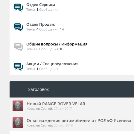
Отдел Сервиса
Темы:
1
Сообщения:
1
Отдел Продаж
Темы:
4
Сообщения:
14
Общие вопросы / Информация
Темы:
0
Сообщения:
0
Акции / Спецпредложения
Темы:
1
Сообщения:
1
Заголовок
Новый RANGE ROVER VELAR
Ковалев Сергей
,
27 сен 2017
Опыт вождения автомобилей от РОЛЬФ Ясенево
Ковалев Сергей
,
20 мар 2018