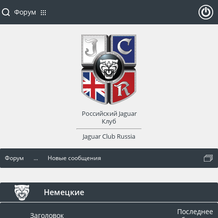
Форум
ойти
или
заре
Российский Jaguar
гист
Клуб
Jaguar Club Russia
рир
Форум
...
Новые сообщения
оват
ься
Немецкие
Последнее
Заголовок