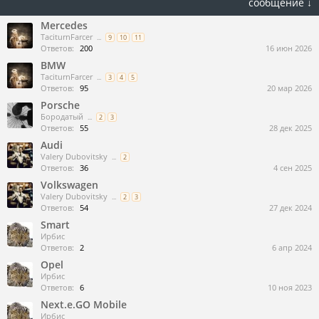
сообщение ↓
Mercedes
TaciturnFarcer
...
9
10
11
Ответов:
200
16 июн 2026
BMW
TaciturnFarcer
...
3
4
5
Ответов:
95
20 мар 2026
Porsche
Бородатый
...
2
3
Ответов:
55
28 дек 2025
Audi
Valery Dubovitsky
...
2
Ответов:
36
4 сен 2025
Volkswagen
Valery Dubovitsky
...
2
3
Ответов:
54
27 дек 2024
Smart
Ирбис
Ответов:
2
6 апр 2024
Opel
Ирбис
Ответов:
6
10 ноя 2023
Next.e.GO Mobile
Ирбис