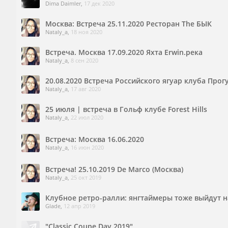
Dima Daimler
,
17 дек 2020
Москва: Встреча 25.11.2020 Ресторан The БЫК
Nataly_a
,
18 ноя 2020
Встреча. Москва 17.09.2020 Яхта Erwin.река
Nataly_a
,
8 сен 2020
20.08.2020 Встреча Российского ягуар клуба Прогу
Nataly_a
,
17 авг 2020
25 июля | встреча в Гольф клубе Forest Hills
Nataly_a
,
22 июл 2020
Встреча: Москва 16.06.2020
Nataly_a
,
16 июн 2020
Встреча! 25.10.2019 De Marco (Москва)
Nataly_a
,
25 окт 2019
Клубное ретро-ралли: янгтаймеры тоже выйдут на
Glade
,
12 апр 2019
"Classic Coupe Day 2019"