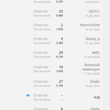
Просмотров:
5.197
12 янв 2021
Ответов:
33
XJSV12
Просмотров:
5.680
27 дек 2020
Ответов:
2
Heinrichfmt
Просмотров:
1.976
14 окт 2020
Ответов:
9
Nataly_a
Просмотров:
2.369
21 авг 2020
Ответов:
29
ak82
Просмотров:
6.134
27 июл 2020
Вольный
Ответов:
10
каменщик
Просмотров:
3.478
17 июн 2020
Ответов:
27
Glade
Просмотров:
5.730
12 дек 2019
Ответов:
–
Н/Д
Просмотров:
–
Ответов:
8
Glade