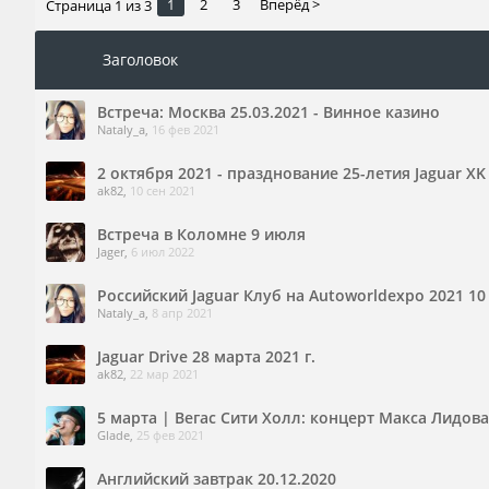
1
2
3
Вперёд >
Страница 1 из 3
Заголовок
Встреча: Москва 25.03.2021 - Винное казино
Nataly_a
,
16 фев 2021
2 октября 2021 - празднование 25-летия Jaguar 
ak82
,
10 сен 2021
Встреча в Коломне 9 июля
Jager
,
6 июл 2022
Российский Jaguar Клуб на Autoworldexpo 2021 10
Nataly_a
,
8 апр 2021
Jaguar Drive 28 марта 2021 г.
ak82
,
22 мар 2021
5 марта | Вегас Сити Холл: концерт Макса Лидова
Glade
,
25 фев 2021
Английский завтрак 20.12.2020