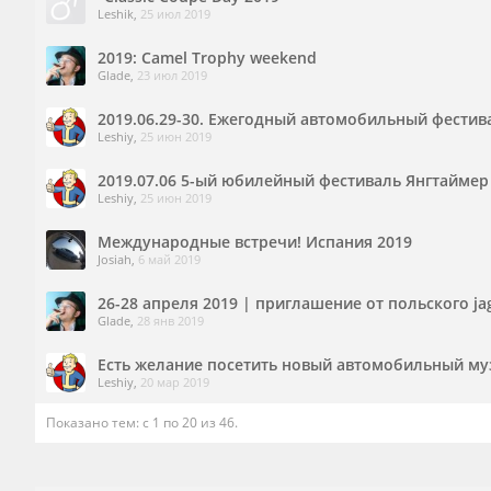
Leshik
,
25 июл 2019
2019: Camel Trophy weekend
Glade
,
23 июл 2019
2019.06.29-30. Ежегодный автомобильный фестив
Leshiy
,
25 июн 2019
2019.07.06 5-ый юбилейный фестиваль Янгтаймер 
Leshiy
,
25 июн 2019
Международные встречи! Испания 2019
Josiah
,
6 май 2019
26-28 апреля 2019 | приглашение от польского ja
Glade
,
28 янв 2019
Есть желание посетить новый автомобильный музе
Leshiy
,
20 мар 2019
Показано тем: с 1 по 20 из 46.