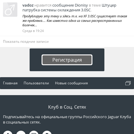
vadoz
нравится
сообщение Dionisy
в теме
Штуцер
патрубка системы охлаждения 3.0SC
.
Продублирую эту тему и здесь т.к. на XF 3.0SC существует такая
же проблема.... Как известно одна из самых распространенных
болячек...
Среда в 19:24
Показать поздние записи
Регистрация
Главная
Пользователи
Новые сообщения
Клуб в Соц. Сетях
Подписывайтесь на официальные группы Российского Jaguar Клуба
в социальных сетях.