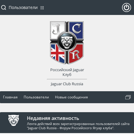
Пользователи
ойти
или
заре
Российский Jaguar
гист
Клуб
Jaguar Club Russia
рир
Главная
Пользователи
Новые сообщения
оват
ься
Недавняя активность
Лента действий всех зарегистрированных пользователей сайта
"Jaguar Club Russia - Форум Российского Ягуар клуба".