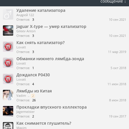
сообщение ↓
Удаление катализатора
Андрей 122
Ответов:
3
10 сен 2021
Jaguar X-type — умер катализатор
Gileev Anton
Ответов:
3
10 сен 2021
Как снять катализатор?
Lovatt
Ответов:
3
11 мар 2019
Обманки нижнего лямбда-зонда
Lovatt
Ответов:
1
5 окт 2018
Дождался Р0430
Lovatt
Ответов:
4
11 июн 2018
Лямбды из Китая
Vadim
...
2
Ответов:
26
8 июн 2018
Прокладки впускного коллектора
Jagermeister
Ответов:
2
19 сен 2017
Как снимается глушитель?
Maxim