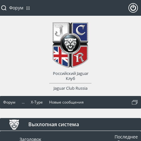
Форум
ойти
или
заре
Российский Jaguar
гист
Клуб
Jaguar Club Russia
рир
Форум
...
X-Type
Новые сообщения
оват
ься
Выхлопная система
Последнее
Заголовок