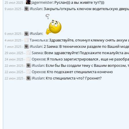
Jagermeister
:
Руслан))) а вы живёте тут?)))
25 июл 2025
-
iRuslan
:
Закрыть/открыть ключом водительскую дверь
9 июл 2025
-
iRuslan
:
6 июл 2025
-
Танюлька
:
Здравствуйте, откинул клемму снять аккум и
4 июл 2025
-
iRuslan
:
2 Saewa: В техническом разделе по Вашей моде
1 июл 2025
-
Saewa
:
Всем здравствуйте! Подскажите пожалуйста ана
29 июн 2025
-
Орехов
:
Я только зарегистрировался , еще не разобра
24 июн 2025
-
iRuslan
:
Если бы Вы создали тему с Вашим вопросом, т
22 июн 2025
-
Орехов
:
Кто подскажет специалиста конечно
22 июн 2025
-
iRuslan
:
Кто специалиста что? Грохнет?
22 июн 2025
-