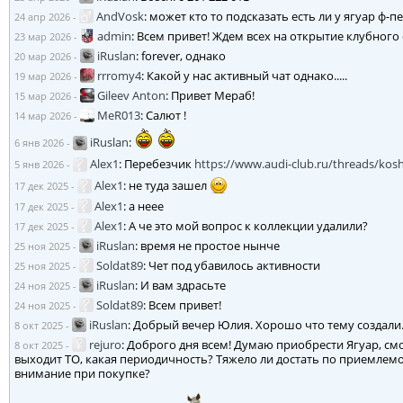
AndVosk
:
может кто то подсказать есть ли у ягуар ф-пе
24 апр 2026
-
admin
:
Всем привет! Ждем всех на открытие клубного 
23 мар 2026
-
iRuslan
:
forever, однако
20 мар 2026
-
rrromy4
:
Какой у нас активный чат однако.....
19 мар 2026
-
Gileev Anton
:
Привет Мераб!
15 мар 2026
-
MeR013
:
Салют !
14 мар 2026
-
iRuslan
:
6 янв 2026
-
Alex1
:
Перебезчик
https://www.audi-club.ru/threads/kos
5 янв 2026
-
Alex1
:
не туда зашел
17 дек 2025
-
Alex1
:
а неее
17 дек 2025
-
Alex1
:
А че это мой вопрос к коллекции удалили?
17 дек 2025
-
iRuslan
:
время не простое нынче
25 ноя 2025
-
Soldat89
:
Чет под убавилось активности
25 ноя 2025
-
iRuslan
:
И вам здрасьте
24 ноя 2025
-
Soldat89
:
Всем привет!
24 ноя 2025
-
iRuslan
:
Добрый вечер Юлия. Хорошо что тему создали. 
8 окт 2025
-
rejuro
:
Доброго дня всем! Думаю приобрести Ягуар, см
8 окт 2025
-
выходит ТО, какая периодичность? Тяжело ли достать по приемлем
внимание при покупке?