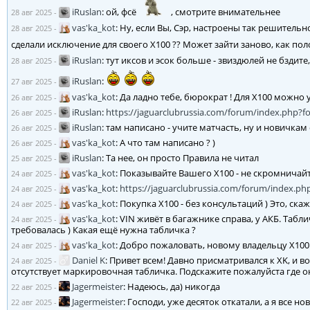
iRuslan
:
ой, фсё
, смотрите внимательнее
28 авг 2025
-
vas'ka_kot
:
Ну, если Вы, Сэр, настроены так решительно
28 авг 2025
-
сделали исключение для своего X100 ?? Может зайти заново, как по
iRuslan
:
тут иксов и эсок больше - звиздюлей не бздите
28 авг 2025
-
iRuslan
:
27 авг 2025
-
vas'ka_kot
:
Да ладно тебе, бюрократ ! Для X100 можно 
26 авг 2025
-
iRuslan
:
https://jaguarclubrussia.com/forum/index.php
26 авг 2025
-
iRuslan
:
там написано - учите матчасть, ну и новичка
26 авг 2025
-
vas'ka_kot
:
А что там написано ? )
26 авг 2025
-
iRuslan
:
Та нее, он просто Правила не читал
25 авг 2025
-
vas'ka_kot
:
Показывайте Вашего X100 - не скромничайт
24 авг 2025
-
vas'ka_kot
:
https://jaguarclubrussia.com/forum/index.
24 авг 2025
-
vas'ka_kot
:
Покупка X100 - без консультаций ) Это, ск
24 авг 2025
-
vas'ka_kot
:
VIN живёт в багажнике справа, у АКБ. Табли
24 авг 2025
-
требовалась ) Какая ещё нужна табличка ?
vas'ka_kot
:
Добро пожаловать, новому владельцу X100 !
24 авг 2025
-
Daniel K
:
Привет всем! Давно присматривался к XK, и во
24 авг 2025
-
отсутствует маркировочная табличка. Подскажите пожалуйста где о
Jagermeister
:
Надеюсь, да) никогда
22 авг 2025
-
Jagermeister
:
Господи, уже десяток откатали, а я все н
22 авг 2025
-