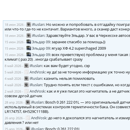
iRuslan
:
Но можно и попробовать в отгадайку поигра
18 июн 2026
-
или что-то где-то не контачит. Вариантов много, а сканер даст кон
iRuslan
:
Здравствуйте Эльдар. У вас в Черкесске авто
18 июн 2026
-
Эльдар 09
:
заранее спасибо за помощь))
15 июн 2026
-
Эльдар 09
:
ягуар ХФ 4.2 superchaged 2009
15 июн 2026
-
Эльдар 09
:
всех приветствую) проблема у меня такая
15 июн 2026
-
климат ( раз 20) . иногда срабатывает сразу
iRuslan
:
как вам будет угодно, сэр
8 май 2026
-
AndVosk
:
ну да! за не точную информацию уж точно н
5 май 2026
-
iRuslan
:
казнить нельзя помиловать
4 май 2026
-
iRuslan
:
Трудно понять если текст с ошибками, но когд
4 май 2026
-
AndVosk
:
как и я уже писал это нагнитатель а не датчи
2 май 2026
-
совсем дргой датчик
iRuslan
:
Bosch 0 261 222 01L — это оригинальный датчи
28 апр 2026
-
используемый в системах контроля герметичности бака. Он совмест
LR174757, 6H529C111BB).
AndVosk
:
до него я докопался это нагнитатель и измир
26 апр 2026
-
давления ? или нет
iRuslan
:
Bosch: 0 261 222 01L
25 апр 2026
-