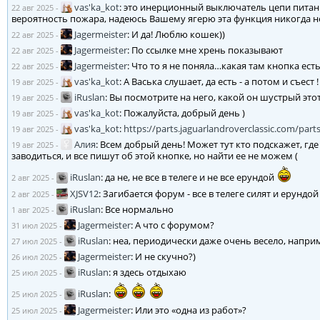
vas'ka_kot
:
это инерционный выключатель цепи питания
22 авг 2025
-
вероятность пожара, надеюсь Вашему ягерю эта функция никогда не
Jagermeister
:
И да! Люблю кошек))
22 авг 2025
-
Jagermeister
:
По ссылке мне хрень показывают
22 авг 2025
-
Jagermeister
:
Что то я не поняла…какая там кнопка есть
22 авг 2025
-
vas'ka_kot
:
А Васька слушает, да есть - а потом и съест ! 
19 авг 2025
-
iRuslan
:
Вы посмотрите на него, какой он шустрый этот 
19 авг 2025
-
vas'ka_kot
:
Пожалуйста, добрый день )
19 авг 2025
-
vas'ka_kot
:
https://parts.jaguarlandroverclassic.com/par
19 авг 2025
-
Алия
:
Всем добрый день! Может тут кто подскажет, где
19 авг 2025
-
заводиться, и все пишут об этой кнопке, но найти ее не можем (
iRuslan
:
да не, не все в телеге и не все ерундой
2 авг 2025
-
XJSV12
:
Загибается форум - все в телеге силят и ерундой
2 авг 2025
-
iRuslan
:
Все нормально
1 авг 2025
-
Jagermeister
:
А что с форумом?
31 июл 2025
-
iRuslan
:
неа, периодически даже очень весело, наприм
27 июл 2025
-
Jagermeister
:
И не скучно?)
26 июл 2025
-
iRuslan
:
я здесь отдыхаю
25 июл 2025
-
iRuslan
:
25 июл 2025
-
Jagermeister
:
Или это «одна из работ»?
25 июл 2025
-