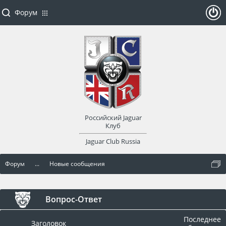
Форум
ойти
или
заре
Российский Jaguar
гист
Клуб
Jaguar Club Russia
рир
Форум
...
Новые сообщения
оват
ься
Вопрос-Ответ
Последнее
Заголовок