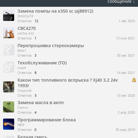
сообщение ↓
Замена помпы на x350 sc (aj88912)
Dmitriy74
Ответов:
12
1 авг 2023
CBC4270
vas'ka_kot
Ответов:
1
13 ноя 2021
Перепрошивка стереокамеры
Alex1
Ответов:
3
30 авг 2021
Техобслуживание (ТО)
nsark
Ответов:
8
14 авг 2021
Какои тип топливного вспрыска ? Xj40 3.2 24v
1993г
Георгий
Ответов:
3
10 авг 2020
Замена масла в акпп
Санчо
Ответов:
4
2 апр 2020
Программирование блока
NEIF
Ответов:
0
30 мар 2019
Бедная смесь