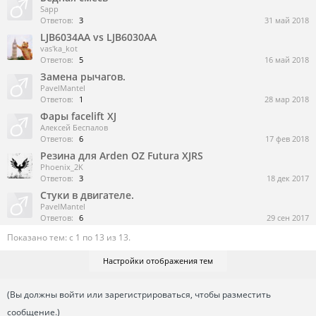
Sapp
Ответов:
3
31 май 2018
LJB6034AA vs LJB6030AA
vas'ka_kot
Ответов:
5
16 май 2018
Замена рычагов.
PavelMantel
Ответов:
1
28 мар 2018
Фары facelift XJ
Алексей Беспалов
Ответов:
6
17 фев 2018
Резина для Arden OZ Futura XJRS
Phoenix_2K
Ответов:
3
18 дек 2017
Стуки в двигателе.
PavelMantel
Ответов:
6
29 сен 2017
Показано тем: с 1 по 13 из 13.
Настройки отображения тем
(Вы должны войти или зарегистрироваться, чтобы разместить
сообщение.)