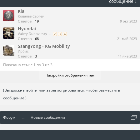
сообщение ↓
Kia
Ковалев Сергей
Ответов:
19
9 окт 2023
Hyundai
Valery Dubovitsky
...
2
3
4
Ответов:
68
21 май 2023
SsangYong - KG Mobility
Ирбис
Ответов:
3
11 янв 2023
Показано тем: с 1 по 3 из 3.
Настройки отображения тем
(Вы должны войти или зарегистрироваться, чтобы разместить
сообщение.)
Форум
...
Новые сообщения