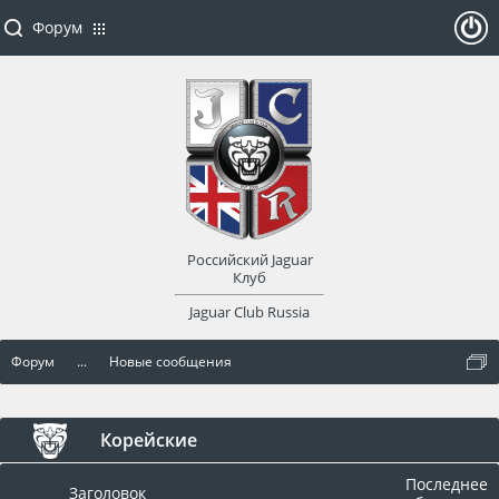
Форум
ойти
или
заре
Российский Jaguar
гист
Клуб
Jaguar Club Russia
рир
Форум
...
Новые сообщения
оват
ься
Корейские
Последнее
Заголовок