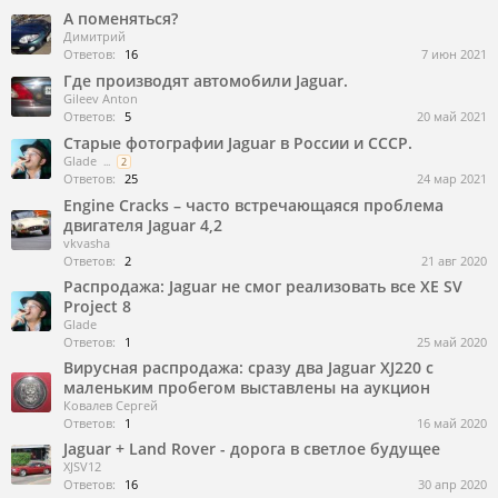
А поменяться?
Димитрий
Ответов:
16
7 июн 2021
Где производят автомобили Jaguar.
Gileev Anton
Ответов:
5
20 май 2021
Старые фотографии Jaguar в России и СССР.
Glade
...
2
Ответов:
25
24 мар 2021
Engine Cracks – часто встречающаяся проблема
двигателя Jaguar 4,2
vkvasha
Ответов:
2
21 авг 2020
Распродажа: Jaguar не смог реализовать все XE SV
Project 8
Glade
Ответов:
1
25 май 2020
Вирусная распродажа: сразу два Jaguar XJ220 с
маленьким пробегом выставлены на аукцион
Ковалев Сергей
Ответов:
1
16 май 2020
Jaguar + Land Rover - дорога в светлое будущее
XJSV12
Ответов:
16
30 апр 2020