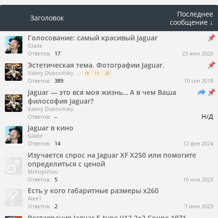
Последнее
Заголовок
сообщение ↓
Голосование: самый красивый Jaguar
Glade
Ответов:
17
23 июл 2020
Эстетическая тема. Фотографии Jaguar.
Valery Dubovitsky
...
18
19
20
Ответов:
389
10 сен 2018
Jaguar — это вся моя жизнь… А в чем Ваша
философия Jaguar?
Valery Dubovitsky
Н/Д
Ответов:
–
Jaguar в кино
Glade
Ответов:
14
12 фев 2024
Изучается спрос на Jaguar XF X250 или помогите
определиться с ценой
MrKirpichev
Ответов:
5
16 ноя 2023
Есть у кого габаритные размеры x260
Alex1
Ответов:
2
3 июн 2023
Реставрация Jaguar E-type V12 2+2 Coupe 1971