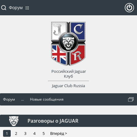
Форум
ойти
или
заре
Российский Jaguar
гист
Клуб
Jaguar Club Russia
рир
Форум
...
Новые сообщения
оват
ься
Разговоры о JAGUAR
1
2
3
4
5
Вперёд >