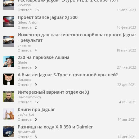
vkvasha
Ответов:
13
13 апр 2023
Проект Stance Jaguar XJ 300
Gileev Anton
Ответов:
2
16 фев 2023
Инжектор для классического карбюраторного Jaguar
- результат
vkvasha
Ответов:
4
18 май 2022
220 на парковке Ашана
Glade
Ответов:
6
27 янв 2022
А был ли Jaguar S-Type с тряпочной крышей?
Ильюха
Ответов:
9
22 дек 2021
Интересный вариант отделки XJ
iza-belimovich
Ответов:
12
4 сен 2021
Книги про Jaguar
vas'ka_kot
Ответов:
0
14 авг 2021
Разница на ходу XJR 350 и Daimler
Димитрий
Ответов:
3
14 авг 2021