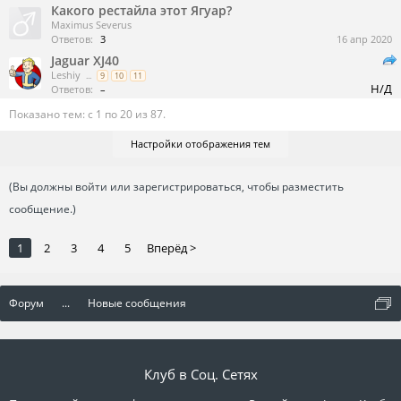
Какого рестайла этот Ягуар?
Maximus Severus
Ответов:
3
16 апр 2020
Jaguar XJ40
Leshiy
...
9
10
11
Н/Д
Ответов:
–
Показано тем: с 1 по 20 из 87.
Настройки отображения тем
(Вы должны войти или зарегистрироваться, чтобы разместить
сообщение.)
1
2
3
4
5
Вперёд >
Форум
...
Новые сообщения
Клуб в Соц. Сетях