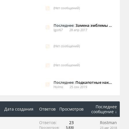
(Нет сообщений)
Последнее:
Замена эмблемы даймлер на гриле.
Igor67
28 апр 2017
(Нет сообщений)
(Нет сообщений)
Последнее:
Подкапотные наклейки на XJ 3-series.
Holms
25 сен 2019
Последнее
Дата создания
Ответов
Просмотров
сообщение ↓
Ответов:
23
Rostman
Просмотров:
5.830
23 авг 2018