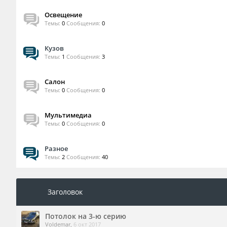
Освещение
Темы:
0
Сообщения:
0
Кузов
Темы:
1
Сообщения:
3
Салон
Темы:
0
Сообщения:
0
Мультимедиа
Темы:
0
Сообщения:
0
Разное
Темы:
2
Сообщения:
40
Заголовок
Потолок на 3-ю серию
Voldemar
,
6 окт 2017