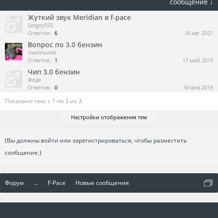
сообщение ↓
Жуткий звук Meridian в f-pace
Sergey555
Ответов:
6
16 авг 2021
Вопрос по 3.0 бензин
maximumb
Ответов:
1
17 май 2019
Чип 3.0 бензин
Федя
Ответов:
0
30 янв 2019
Показано тем: с 1 по 3 из 3.
Настройки отображения тем
(Вы должны войти или зарегистрироваться, чтобы разместить
сообщение.)
Форум
...
F-Pace
Новые сообщения