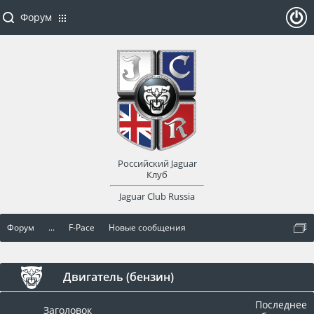
Форум
ойти
или
заре
Российский Jaguar
гист
Клуб
Jaguar Club Russia
рир
Форум
...
F-Pace
Новые сообщения
оват
ься
Двигатель (бензин)
Последнее
Заголовок