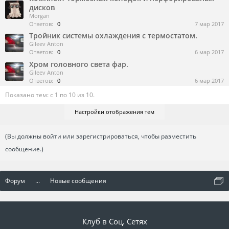
дисков
Morgan
Ответов:
0
7 мар 2017
Тройник системы охлаждения с термостатом.
Gileev Anton
Ответов:
0
6 мар 2017
Хром головного света фар.
Gileev Anton
Ответов:
0
6 мар 2017
Показано тем: с 1 по 10 из 10.
Настройки отображения тем
(Вы должны войти или зарегистрироваться, чтобы разместить
сообщение.)
Форум
...
Новые сообщения
Клуб в Соц. Сетях