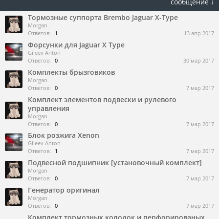
сообщение ↓
Тормозные суппорта Brembo Jaguar X-Type
Morgan
Ответов:
1
13 апр 2017
Форсунки для Jaguar X Type
Gileev Anton
Ответов:
0
30 мар 2017
Комплекты брызговиков
Morgan
Ответов:
0
7 мар 2017
Комплект элементов подвески и рулевого
управления
Morgan
Ответов:
0
7 мар 2017
Блок розжига Xenon
Gileev Anton
Ответов:
1
7 мар 2017
Подвесной подшипник [установочный комплект]
Morgan
Ответов:
0
7 мар 2017
Генератор оригинал
Morgan
Ответов:
0
7 мар 2017
Комплект тормозных колодок и перфорированых