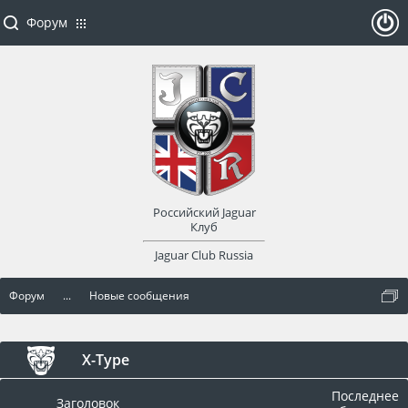
Форум
ойти
или
заре
Российский Jaguar
гист
Клуб
Jaguar Club Russia
рир
Форум
...
Новые сообщения
оват
ься
X-Type
Последнее
Заголовок