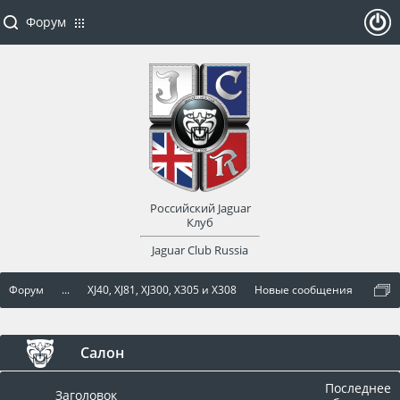
Форум
ойти
или
заре
Российский Jaguar
гист
Клуб
Jaguar Club Russia
рир
Форум
...
XJ40, XJ81, XJ300, X305 и X308
Новые сообщения
оват
ься
Салон
Последнее
Заголовок