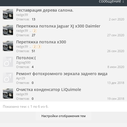
сообщение ↓
Реставрация дерева салона.
radge39
Ответов:
13
2 окт 2020
Перетяжка потолка Jaguar XJ x300 Daimler
radge39
...
2
Ответов:
27
27 сен 2020
Перетяжка потолка х300
radge39
...
2
3
Ответов:
51
26 сен 2020
Потолок:(
Zigzag500
Ответов:
4
8 июн 2020
Ремонт фотохромного зеркала заднего вида
Арт29
Ответов:
0
13 дек 2018
Очистка конденсатор LiQuimole
radge39
Ответов:
0
19 сен 2018
Показано тем: с 1 по 6 из 6.
Настройки отображения тем