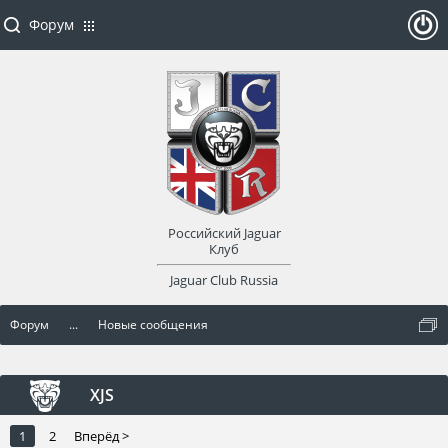
Форум
ойти
или
заре
Российский Jaguar
гист
Клуб
Jaguar Club Russia
рир
Форум
...
Новые сообщения
оват
ься
XJS
1
2
Вперёд >