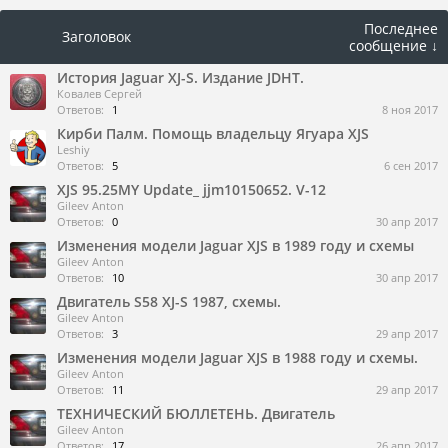
Последнее
Заголовок
сообщение ↓
История Jaguar XJ-S. Издание JDHT.
Ковалев Сергей
Ответов:
1
8 ноя 2017
Кирби Палм. Помощь владельцу Ягуара XJS
Leshiy
Ответов:
5
6 сен 2017
XJS 95.25MY Update_ jjm10150652. V-12
Gileev Anton
Ответов:
0
30 апр 2017
Изменения модели Jaguar XJS в 1989 году и схемы
Gileev Anton
Ответов:
10
30 апр 2017
Двигатель S58 XJ-S 1987, схемы.
Gileev Anton
Ответов:
3
29 апр 2017
Изменения модели Jaguar XJS в 1988 году и схемы.
Gileev Anton
Ответов:
11
29 апр 2017
ТЕХНИЧЕСКИЙ БЮЛЛЕТЕНЬ. Двигатель
Gileev Anton
Ответов:
17
26 апр 2017