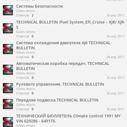
Системы Безопасности
Gileev Anton
Ответов:
2
26 апр 2017
TECHNICAL BULLETIN /Fuel System_EFI_Cruise – XJR/ XJR-
S
Gileev Anton
Ответов:
0
26 апр 2017
Система охлаждения двигателя AJ6 TECHNICAL
BULLETIN
Gileev Anton
Ответов:
0
26 апр 2017
Автоматическая коробка передач. TECHNICAL
BULLETIN
Gileev Anton
Ответов:
0
26 апр 2017
Рулевого управления. TECHNICAL BULLETIN
Gileev Anton
Ответов:
0
26 апр 2017
Передняя подвеска.TECHNICAL BULLETIN
Gileev Anton
Ответов:
0
26 апр 2017
ТЕХНИЧЕСКИЙ БЮЛЛЕТЕНЬ Climate control 1991 MY
VIN 629286 - 649175.
Gileev Anton