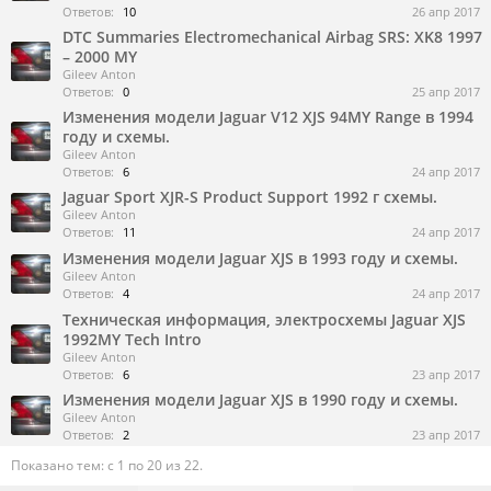
Ответов:
10
26 апр 2017
DTC Summaries Electromechanical Airbag SRS: XK8 1997
– 2000 MY
Gileev Anton
Ответов:
0
25 апр 2017
Изменения модели Jaguar V12 XJS 94MY Range в 1994
году и схемы.
Gileev Anton
Ответов:
6
24 апр 2017
Jaguar Sport XJR-S Product Support 1992 г схемы.
Gileev Anton
Ответов:
11
24 апр 2017
Изменения модели Jaguar XJS в 1993 году и схемы.
Gileev Anton
Ответов:
4
24 апр 2017
Техническая информация, электросхемы Jaguar XJS
1992MY Tech Intro
Gileev Anton
Ответов:
6
23 апр 2017
Изменения модели Jaguar XJS в 1990 году и схемы.
Gileev Anton
Ответов:
2
23 апр 2017
Показано тем: с 1 по 20 из 22.