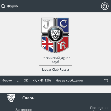
Форум
ойти
или
заре
Российский Jaguar
гист
Клуб
Jaguar Club Russia
рир
Форум
...
XK
XK, XKR (150)
Новые сообщения
оват
ься
Салон
Последнее
Заголовок