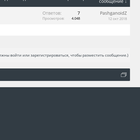
сообщение ↓
Ответов:
7
PashganoidZ
Просмотров:
4.048
12 окт 2018
лжны войти или зарегистрироваться, чтобы разместить сообщение.)