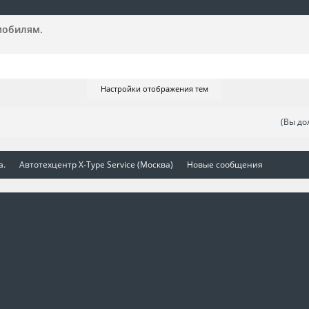
омобилям.
Настройки отображения тем
(Вы до
а.
Автотехцентр X-Type Service (Москва)
Новые сообщения