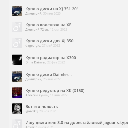
Куплю диски на XJ 351 20"
Димитрий
,
30 янв 2023
Куплю коленвал на XF.
Дмитрий 72rus
,
12 окт 2022
Куплю диски для XJ 350
dageorgio
,
27 май 2022
Куплю радиатор на X300
Dima Daimler
,
22 фев 2022
Куплю диски Daimler...
Димитрий
,
25 янв 2022
Куплю редуктор на ХК (Х150)
Алексей Кунин
,
11 янв 2022
Вот это новость
igor-xk8
,
20 ноя 2021
Ищу двигатель 3.0 на дорестайловый jaguar s-typ
ArtYar
,
19 ноя 2021