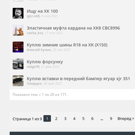
Ищу на ХК 100
igor-xk8
,
4 ноя 2021
Эластичная муфта кардана на XK8 CBC8996
vas'ka_kot
,
17 ноя 2021
Куплю зимние шины R18 на XK (X150)
Алексей Кунин
,
25 сен 2021
Куплю форсунку
radge39
,
21 фев 2021
Куплю вставки в передний бампер ягуар xjr 351
Омардок
,
30 май 2021
Показано тем: с 1 по 20 из 171.
1
2
3
4
5
6
9
Вперёд >
Страница 1 из 9
→