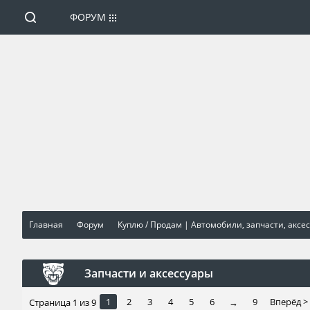
ФОРУМ
Главная
Форум
Куплю / Продам | Автомобили, запчасти, аксес
Запчасти и аксессуары
1
2
3
4
5
6
9
Вперёд >
Страница 1 из 9
→