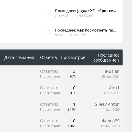
Последнее:
Jaguar XF - cброс сервисного интервала
vitaliy-xf
10 фев 2026
Последнее:
Как посмотреть пробег с последнего ТО
Alex1
8 окт 2024
Последнее
Дата создания
Ответов
Просмотров
сообщение ↓
Ответов:
3
iRuslan
Просмотров:
671
25 ноя 2024
Ответов:
10
Alex1
Просмотров:
2.411
4 окт 2021
Ответов:
1
Gileev Anton
Просмотров:
2.107
11 мар 2020
Ответов:
10
Фёдор39
Просмотров:
8.465
17 июн 2019