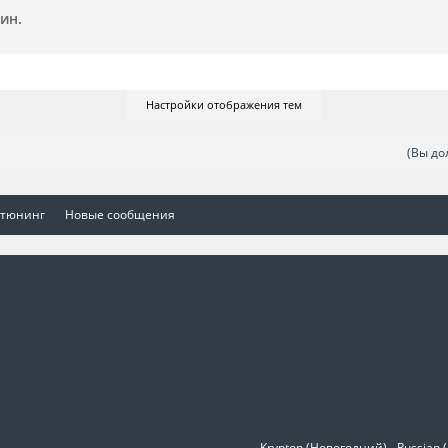
ин.
Настройки отображения тем
(Вы до
 тюнинг
Новые сообщения
Krypton (Новогодний)
Russian 