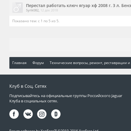
Перестал работать ключ ягуар хф 2008 г. 3 л. Бенз
Syrik082
,
12 дек 2018
Показано тем: с 1 по 5 из 5.
Главная
Форум
Технические вопросы, ремонт, реставрации и
Клуб в Соц. Сетях
Подписывайтесь на официальные группы Российского Jaguar
Клуба в социальных сетях.
Forum software by XenForo™
©2010-2016 XenForo Ltd.