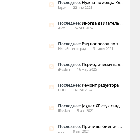
Последнее:
Нужна помощь. Клапан рециркуляции картерных газов. Ягуар ХФ 4.2
Jager
22 янв 2025
Последнее:
Иногда двигатель запускается не сразу
Alex1
24 окт 2024
Последнее:
Ряд вопросов по заливке масла в компрессор.
ИльяЗеленоград
31 июл 2024
Последнее:
Периодически падает уровень топлива на 0
iRuslan
16 мар 2025
Последнее:
Ремонт редуктора
DDD
14 ноя 2024
Последнее:
Jaguar XF стук сзади слева
iRuslan
5 авг 2021
Последнее:
Причины биения руля.
zlot
19 авг 2021