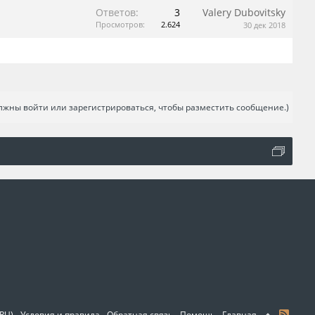
Ответов:
3
Valery Dubovitsky
Просмотров:
2.624
30 дек 2018
лжны войти или зарегистрироваться, чтобы разместить сообщение.)
(RU)
Условия и правила
Обратная связь
Помощь
Главная