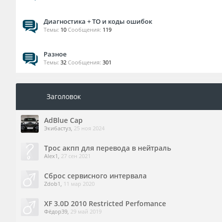
Диагностика + ТО и коды ошибок
Темы:
10
Сообщения:
119
Разное
Темы:
32
Сообщения:
301
Заголовок
AdBlue Cap
Экибастуз
,
25 ноя 2024
Трос акпп для перевода в нейтраль
Alex1
,
27 сен 2021
Сброс сервисного интервала
Zdob1
,
11 мар 2020
XF 3.0D 2010 Restricted Perfomance
Фёдор39
,
29 май 2019