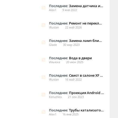
Последнее:
Замена датчика износа х260
Alex1
9 янв 2022
Последнее:
Ремонт не переключающегося селектора КПП на Х260
iRuslan
22 май 2026
Последнее:
Замена ламп ближнего света на рестайле
Glade
30 мар 2023
Последнее:
Вода в двери
Ильюха
20 июн 2025
Последнее:
Свист в салоне XF 2016 2,5t
iRuslan
16 май 2022
Последнее:
Проекция Android на экран Jaguar XF
Keruzhko
21 сен 2023
Последнее:
Трубы катализаторов, или варианты решения проблемы.
Alex1
16 янв 2025