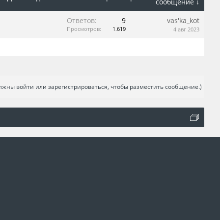
сообщение ↓
Ответов:
9
vas'ka_kot
Просмотров:
1.619
4 авг 2023
лжны войти или зарегистрироваться, чтобы разместить сообщение.)