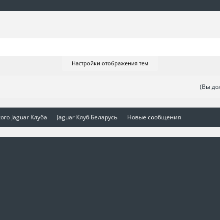
Настройки отображения тем
(Вы до
ого Jaguar Клуба
Jaguar Клуб Беларусь
Новые сообщения