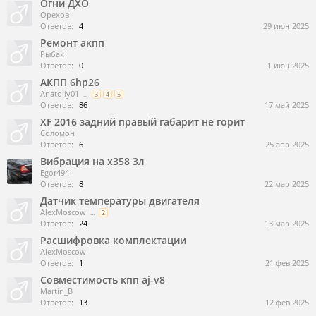
Огни ДХО
Орехов
Ответов:
4
29 июн 2025
Ремонт акпп
Рыбак
Ответов:
0
1 июн 2025
АКПП 6hp26
Anatoliy01
...
3
4
5
Ответов:
86
17 май 2025
XF 2016 задний правый габарит не горит
Соломон
Ответов:
6
25 апр 2025
Вибрация на x358 3л
Egor494
Ответов:
8
22 мар 2025
Датчик температуры двигателя
AlexMoscow
...
2
Ответов:
24
13 мар 2025
Расшифровка комплектации
AlexMoscow
Ответов:
1
21 фев 2025
Совместимость кпп aj-v8
Martin_B
Ответов:
13
12 фев 2025