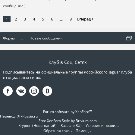
сообщение.)
1
2
3
4
5
6
8
Вперёд >
→
Форум
...
Новые сообщения
Клуб в Соц. Сетях
Подписывайтесь на официальные группы Российского Jaguar Клуба
в социальных сетях.
Forum software by XenForo™
Перевод:
XF-Russia.ru
Free XenForo Style by Brivium.com
Krypton (Новогодний)
Russian (RU)
Условия и правила
Обратная связь
Помощь