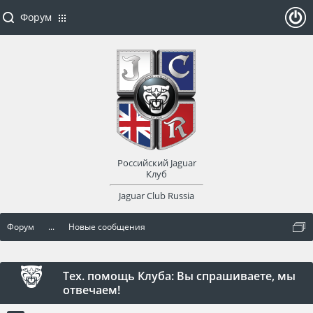
Форум
ойти
или
заре
Российский Jaguar
гист
Клуб
Jaguar Club Russia
рир
Форум
...
Новые сообщения
оват
ься
Тех. помощь Клуба: Вы спрашиваете, мы
отвечаем!