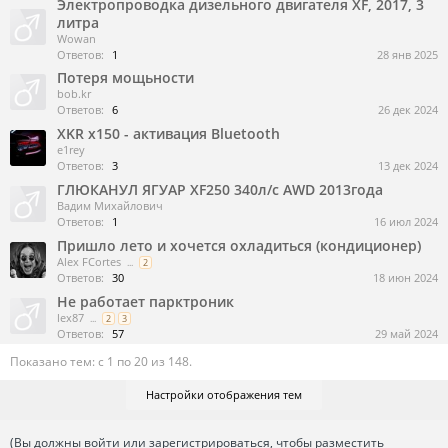
Электропроводка дизельного двигателя ХF, 2017, 3
литра
Wowan
Ответов:
1
28 янв 2025
Потеря мощьности
bob.kr
Ответов:
6
26 дек 2024
XKR x150 - активация Bluetooth
e1rey
Ответов:
3
13 дек 2024
ГЛЮКАНУЛ ЯГУАР XF250 340л/с AWD 2013года
Вадим Михайлович
Ответов:
1
16 июл 2024
Пришло лето и хочется охладиться (кондиционер)
Alex FCortes
...
2
Ответов:
30
18 июн 2024
Не работает парктроник
lex87
...
2
3
Ответов:
57
29 май 2024
Показано тем: с 1 по 20 из 148.
Настройки отображения тем
(Вы должны войти или зарегистрироваться, чтобы разместить