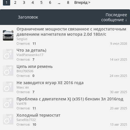
1
2
3
4
5
6
8
Вперёд >
→
Последнее
Заголовок
сообщение ↓
Ограничение мощности связанное с недостаточным
давлением нагнетателя мотора 2.0d 180л/с
Sergius
Ответов:
11
9 июл 2026
Что за деталь)
VladPanasenko17
Ответов:
7
14 окт 2025
Цепь или ремень
Blitz700506
Ответов:
0
24 сен 2025
Не заводится ягуар ХЕ 2016 года
Макс вл
Ответов:
7
30 авг 2025
Проблема с двигателем XJ (x351) бензин 3л 2016год
Val478
Ответов:
11
20 авг 2025
Холодный термостат
SaneRib7722
Ответов:
10
13 авг 2025