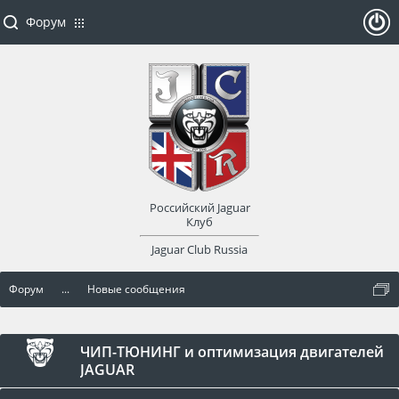
Форум
ойти
или
заре
Российский Jaguar
гист
Клуб
Jaguar Club Russia
рир
Форум
...
Новые сообщения
оват
ься
ЧИП-ТЮНИНГ и оптимизация двигателей
JAGUAR