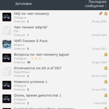
Последнее
Заголовок
сообщение ↓
FAQ по чип-тюнингу
OldJaguar
Ответов:
2
29 апр 2020
Чип тюнинг мёртв?
PSh
Ответов:
1
14 май 2024
ЧИП-Тюнинг E-Pace.
Alligator
Ответов:
0
19 апр 2021
Вопросы по чип-тюнингу Jaguar
OldJaguar
...
3
4
5
Ответов:
98
26 дек 2020
Отличаются ли xfs и xf 35t?
Марк099хан
Ответов:
2
30 ноя 2020
Немного успехов :)
OldJaguar
Ответов:
0
14 ноя 2020
Осень, время динотестов :)
OldJaguar
Ответов:
2
7 ноя 2020
Caution! Или опасайтесь подделок.