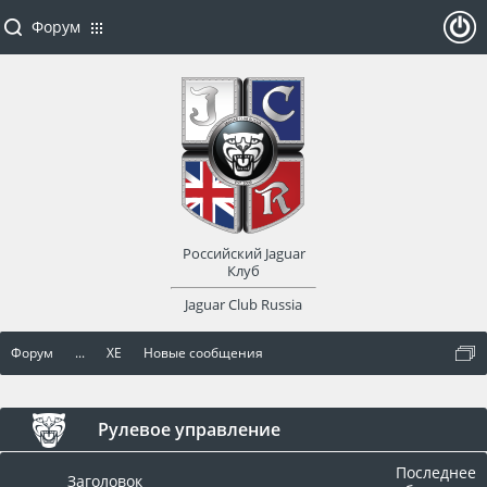
Форум
ойти
или
заре
Российский Jaguar
гист
Клуб
Jaguar Club Russia
рир
Форум
...
XE
Новые сообщения
оват
ься
Рулевое управление
Последнее
Заголовок