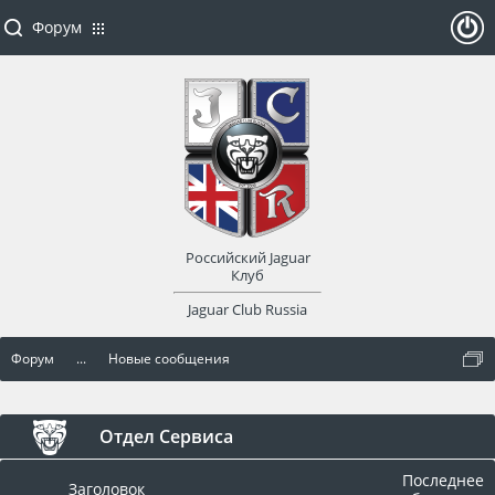
Форум
ойти
или
заре
Российский Jaguar
гист
Клуб
Jaguar Club Russia
рир
Форум
...
Новые сообщения
оват
ься
Отдел Сервиса
Последнее
Заголовок