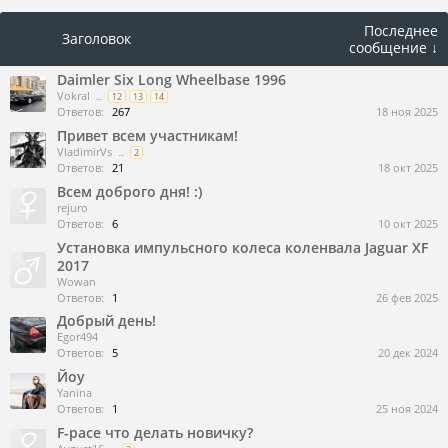
Последнее
Заголовок
сообщение ↓
Daimler Six Long Wheelbase 1996
Vokral
...
12
13
14
Ответов:
267
18 ноя 2025
Привет всем участникам!
VladimirVs
...
2
Ответов:
21
18 окт 2025
Всем доброго дня! :)
rejuro
Ответов:
6
10 окт 2025
Установка импульсного колеса коленвала Jaguar XF
2017
Wowan
Ответов:
1
26 фев 2025
Добрый день!
Egor494
Ответов:
5
20 дек 2024
Йоу
Yanina
Ответов:
1
25 ноя 2024
F-pace что делать новичку?