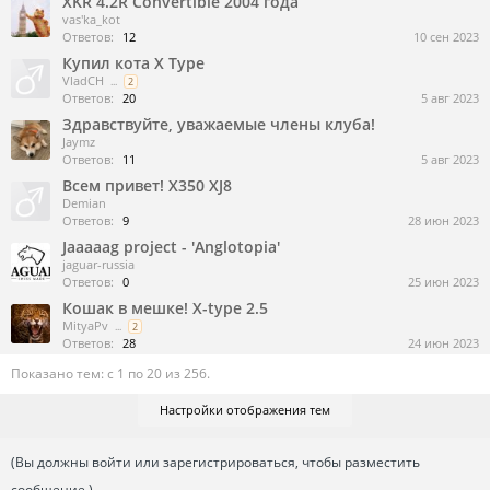
XKR 4.2R Convertible 2004 года
vas'ka_kot
Ответов:
12
10 сен 2023
Купил кота X Type
VladCH
...
2
Ответов:
20
5 авг 2023
Здравствуйте, уважаемые члены клуба!
Jaymz
Ответов:
11
5 авг 2023
Всем привет! X350 XJ8
Demian
Ответов:
9
28 июн 2023
Jaaaaag project - 'Anglotopia'
jaguar-russia
Ответов:
0
25 июн 2023
Кошак в мешке! X-type 2.5
MityaPv
...
2
Ответов:
28
24 июн 2023
Показано тем: с 1 по 20 из 256.
Настройки отображения тем
(Вы должны войти или зарегистрироваться, чтобы разместить
сообщение.)