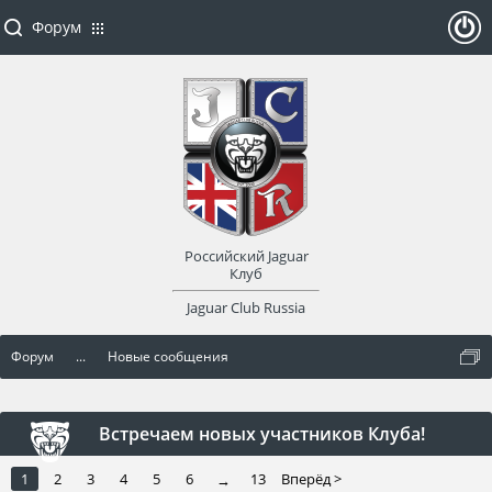
Форум
ойти
или
заре
Российский Jaguar
гист
Клуб
Jaguar Club Russia
рир
Форум
...
Новые сообщения
оват
ься
Встречаем новых участников Клуба!
1
2
3
4
5
6
13
Вперёд >
→