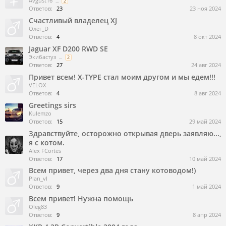
Avgust16
...
2
Ответов:
23
23 ноя 2024
Счастливый владелец XJ
Олег_D
Ответов:
4
8 окт 2024
Jaguar XF D200 RWD SЕ
Экибастуз
...
2
Ответов:
27
24 авг 2024
Привет всем! X-TYPE стал моим другом и мы едем!!!
VELOX
Ответов:
4
8 авг 2024
Greetings sirs
Kulemzo
Ответов:
15
29 май 2024
Здравствуйте, осторожно открывая дверь заявляю...,
я с котом.
Alex FCortes
Ответов:
17
10 май 2024
Всем привет, через два дня стану котоводом!)
Plan_vl
Ответов:
9
1 май 2024
Всем привет! Нужна помощь
Oleg83
Ответов:
9
8 апр 2024