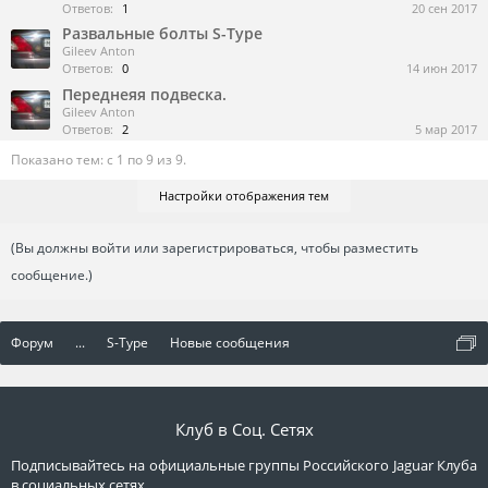
Ответов:
1
20 сен 2017
Развальные болты S-Type
Gileev Anton
Ответов:
0
14 июн 2017
Переднеяя подвеска.
Gileev Anton
Ответов:
2
5 мар 2017
Показано тем: с 1 по 9 из 9.
Настройки отображения тем
(Вы должны войти или зарегистрироваться, чтобы разместить
сообщение.)
Форум
...
S-Type
Новые сообщения
Клуб в Соц. Сетях
Подписывайтесь на официальные группы Российского Jaguar Клуба
в социальных сетях.