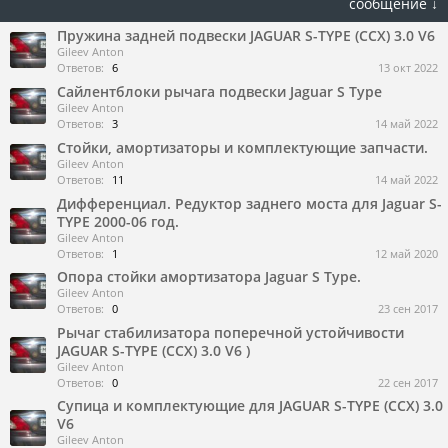
сообщение ↓
Пружина задней подвески JAGUAR S-TYPE (CCX) 3.0 V6
Gileev Anton
Ответов:
6
13 окт 2022
Сайлентблоки рычага подвески Jaguar S Type
Gileev Anton
Ответов:
3
14 май 2022
Стойки, амортизаторы и комплектующие запчасти.
Gileev Anton
Ответов:
11
14 май 2022
Дифференциал. Редуктор заднего моста для Jaguar S-
TYPE 2000-06 год.
Gileev Anton
Ответов:
1
12 май 2020
Опора стойки амортизатора Jaguar S Type.
Gileev Anton
Ответов:
0
23 сен 2017
Рычаг стабилизатора поперечной устойчивости
JAGUAR S-TYPE (CCX) 3.0 V6 )
Gileev Anton
Ответов:
0
22 сен 2017
Супица и комплектующие для JAGUAR S-TYPE (CCX) 3.0
V6
Gileev Anton