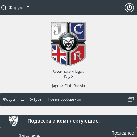
Форум
ойти
или
заре
Российский Jaguar
гист
Клуб
Jaguar Club Russia
рир
Форум
...
S-Type
Новые сообщения
оват
ься
Подвеска и комплектующие.
Последнее
Заголовок