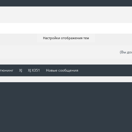
Настройки отображения тем
(Вы до
 тюнинг
XJ
XJ X351
Новые сообщения