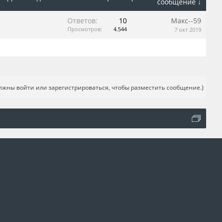
сообщение ↓
Ответов:
10
Макс--59
Просмотров:
4.544
7 окт 2019
лжны войти или зарегистрироваться, чтобы разместить сообщение.)