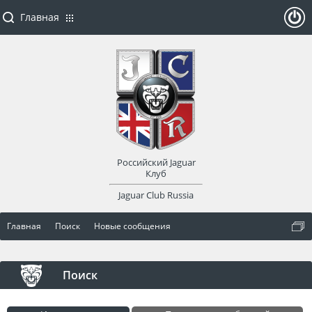
Главная
ойти
или
заре
Российский Jaguar
гист
Клуб
Jaguar Club Russia
рир
Главная
Поиск
Новые сообщения
оват
ься
Поиск