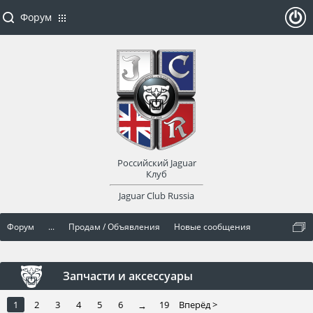
Форум
ойти
или
заре
Российский Jaguar
гист
Клуб
Jaguar Club Russia
рир
Форум
...
Продам / Объявления
Новые сообщения
оват
ься
Запчасти и аксессуары
1
2
3
4
5
6
19
Вперёд >
→