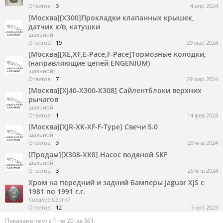
Ответов:
3
4 апр 2024
[Москва][X300]Прокладки клапанных крышек,
датчик к/в, катушки
шальной
Ответов:
19
29 мар 2024
[Москва][XE,XF,E-Pace,F-Pace]Тормозные колодки,
(направляющие цепей ENGENIUM)
шальной
Ответов:
7
29 мар 2024
[Москва][XJ40-X300-X308] Сайлентблоки верхних
рычагов
шальной
Ответов:
1
14 фев 2024
[Москва][XJR-XK-XF-F-Type] Свечи 5.0
шальной
Ответов:
3
29 янв 2024
[Продам][X308-XK8] Насос водяной SKF
шальной
Ответов:
3
29 янв 2024
Хром на передний и задний бамперы Jaguar XJS с
1981 по 1991 г.г.
Ковалев Сергей
Ответов:
12
5 окт 2023
Показано тем: с 1 по 20 из 361.