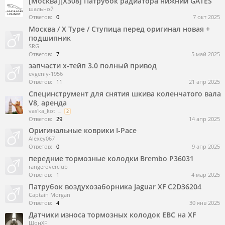
[Москва][X308] Патрубок радиатора нижний GATES
шальной
Ответов:
0
7 окт 2025
Москва / X Type / Ступица перед оригинал новая +
подшипник
SRG
Ответов:
7
5 май 2025
запчасти х-тейп 3.0 полный привод
evgeniy-1956
Ответов:
11
21 апр 2025
Специнструмент для снятия шкива коленчатого вала
V8, аренда
vas'ka_kot
...
2
Ответов:
29
14 апр 2025
Оригинальные коврики I-Pace
Alexey067
Ответов:
0
9 апр 2025
передние тормозные колодки Brembo P36031
rangeroverclub
Ответов:
1
4 мар 2025
Патрубок воздухозаборника Jaguar XF C2D36204
Captain Morgan
Ответов:
4
30 янв 2025
Датчики износа тормозных колодок EBC на XF
ШонXF