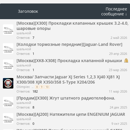
Последнее
Заголовок
сообщение ↓
[Москва][X300] Прокладки клапанных крышек 3.2-4.0,
шаровые опоры
шальной
Ответов:
7
2 май 2026
[Колодки тормозные передние][Jaguar-Land Rover]
шальной
Ответов:
1
29 апр 2026
[Москва][XK8-X308] Прокладка клапанной крышки
шальной
Ответов:
1
23 мар 2026
Москва/ Запчасти Jaguar XJ Series 1,2,3 XJ40 XJ81 XJ
X300/308 XJR X350/358 S-Type X204/206
Olimpiec
...
8
9
10
Ответов:
182
11 мар 2026
[Продам][Х300] Жгут штатного радиотелефона.
шальной
Ответов:
8
24 дек 2025
[Москва][AJ200] Натяжители цепи ENGENIUM JAGUAR
шальной
Ответов:
0
9 окт 2025