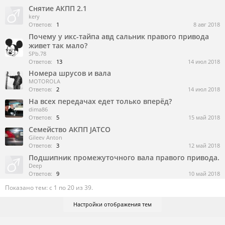
Снятие АКПП 2.1
kery
Ответов:
1
8 авг 2018
Почему у икс-тайпа авд сальник правого привода
живет так мало?
SPb.78
Ответов:
13
14 июл 2018
Номера шрусов и вала
MOTOROLA
Ответов:
2
14 июл 2018
На всех передачах едет только вперёд?
dima86
Ответов:
5
15 май 2018
Семейство АКПП JATCO
Gileev Anton
Ответов:
3
12 май 2018
Подшипник промежуточного вала правого привода.
Deep
Ответов:
9
10 май 2018
Показано тем: с 1 по 20 из 39.
Настройки отображения тем