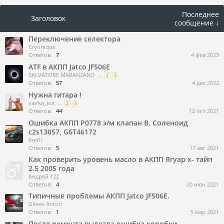
Последнее
Заголовок
сообщение ↓
Переключение селектора
Cryonique
Ответов:
7
4 фев 2023
ATF в АКПП Jatco JF506E
SALVATORE MARANZANO
...
2
3
Ответов:
57
4 дек 2022
Нужна гитара !
vas'ka_kot
...
2
3
Ответов:
44
12 окт 2021
Ошибка АКПП Р0778 э/м клапан В. Соленоид
c2s13057, G6T46172
firefli
Ответов:
5
17 авг 2021
Как проверить уровень масло в АКПП Ягуар х- тайп
2.5 2005 года
Андрей 122
Ответов:
4
20 июн 2021
Типичные проблемы АКПП Jatco JF506E.
Gileev Anton
Ответов:
1
5 мар 2021
После ремонта вылезла ошибка коробки.