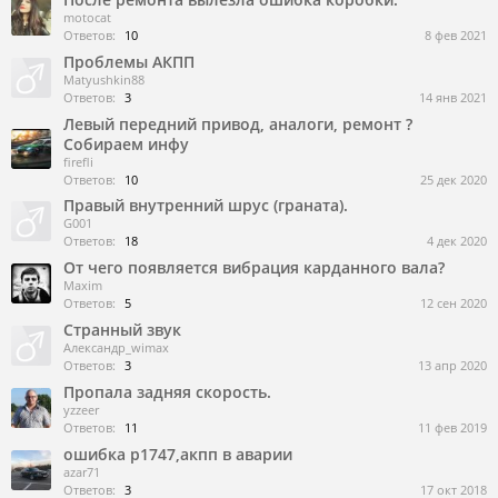
motocat
Ответов:
10
8 фев 2021
Проблемы АКПП
Matyushkin88
Ответов:
3
14 янв 2021
Левый передний привод, аналоги, ремонт ?
Собираем инфу
firefli
Ответов:
10
25 дек 2020
Правый внутренний шрус (граната).
G001
Ответов:
18
4 дек 2020
От чего появляется вибрация карданного вала?
Maxim
Ответов:
5
12 сен 2020
Странный звук
Александр_wimax
Ответов:
3
13 апр 2020
Пропала задняя скорость.
yzzeer
Ответов:
11
11 фев 2019
ошибка p1747,акпп в аварии
azar71
Ответов:
3
17 окт 2018