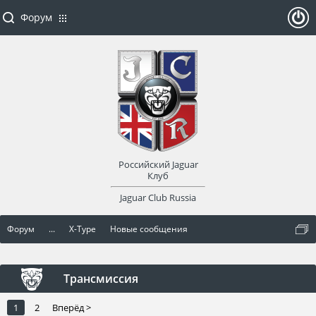
Форум
ойти
или
заре
Российский Jaguar
гист
Клуб
Jaguar Club Russia
рир
Форум
...
X-Type
Новые сообщения
оват
ься
Трансмиссия
1
2
Вперёд >