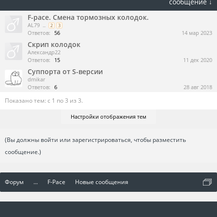
сообщение ↓
F-pace. Смена тормозных колодок.
AL79
...
2
3
Ответов:
56
14 мар 2023
Скрип колодок
Александр22
Ответов:
15
11 дек 2020
Суппорта от S-версии
dmikar
Ответов:
6
28 авг 2018
Показано тем: с 1 по 3 из 3.
Настройки отображения тем
(Вы должны войти или зарегистрироваться, чтобы разместить
сообщение.)
Форум
...
F-Pace
Новые сообщения