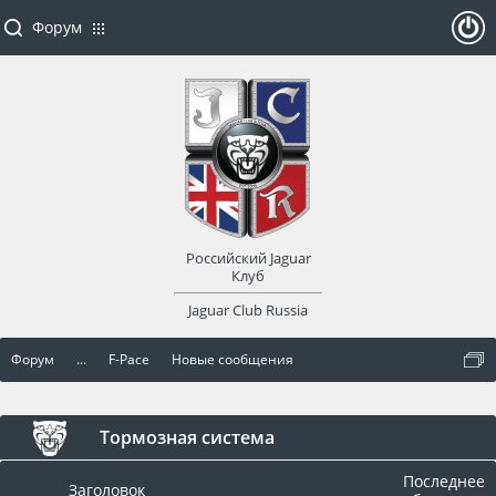
Форум
ойти
или
заре
Российский Jaguar
гист
Клуб
Jaguar Club Russia
рир
Форум
...
F-Pace
Новые сообщения
оват
ься
Тормозная система
Последнее
Заголовок