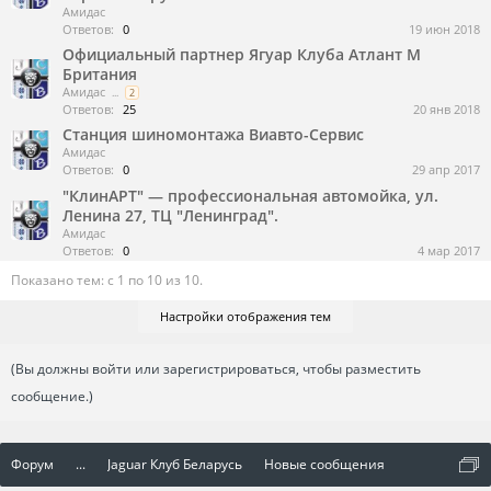
Амидас
Ответов:
0
19 июн 2018
Официальный партнер Ягуар Клуба Атлант М
Британия
Амидас
...
2
Ответов:
25
20 янв 2018
Станция шиномонтажа Виавто-Сервис
Амидас
Ответов:
0
29 апр 2017
"КлинАРТ" — профессиональная автомойка, ул.
Ленина 27, ТЦ "Ленинград".
Амидас
Ответов:
0
4 мар 2017
Показано тем: с 1 по 10 из 10.
Настройки отображения тем
(Вы должны войти или зарегистрироваться, чтобы разместить
сообщение.)
Форум
...
Jaguar Клуб Беларусь
Новые сообщения