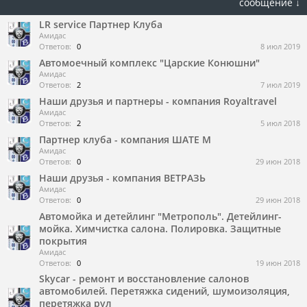
сообщение ↓
LR service Партнер Клуба
Амидас
Ответов:
0
8 июл 2019
Автомоечный комплекс "Царские Конюшни"
Амидас
Ответов:
2
7 июл 2019
Наши друзья и партнеры - компания Royaltravel
Амидас
Ответов:
2
5 июл 2018
Партнер клуба - компания ШАТЕ М
Амидас
Ответов:
0
29 июн 2018
Наши друзья - компания ВЕТРАЗЬ
Амидас
Ответов:
0
29 июн 2018
Автомойка и детейлинг "Метрополь". Детейлинг-
мойка. Химчистка салона. Полировка. Защитные
покрытия
Амидас
Ответов:
0
19 июн 2018
Skycar - ремонт и восстановление салонов
автомобилей. Перетяжка сидений, шумоизоляция,
перетяжка рул