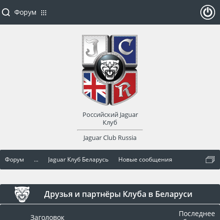
Форум
ойти
или
заре
Российский Jaguar
гист
Клуб
Jaguar Club Russia
рир
Форум
...
Jaguar Клуб Беларусь
Новые сообщения
оват
ься
Друзья и партнёры Клуба в Беларуси
Последнее
Заголовок