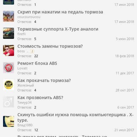
Ответов:
1
17 июл 2018
Скрип при нажатии на педаль тормоза
coucouroucou
Ответов:
4
17 июл 2018
Тормозные суппорта X-Type аналоги
firefli
Ответов:
5
5 июн 2018
Стоимость замены тормозов?
boss
...
2
Ответов:
22
18 фев 2018
Ремонт блока ABS
Lovatt
Ответов:
2
11 дек 2017
Как прокачать тормоза?
Железный
Ответов:
4
28 окт 2017
Как прозвонить ABS?
Тимур34
Ответов:
2
6 сен 2017
Скинуть ошибки нужна помощь компьютерщика . X-
type.
Влад1080
Ответов:
12
21 июл 2017
Вытекла вся торм. жидкость. Тормоза не