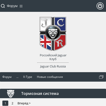
Форум
ойти
или
заре
Российский Jaguar
гист
Клуб
Jaguar Club Russia
рир
Форум
...
X-Type
Новые сообщения
оват
ься
Тормозная система
1
2
Вперёд >