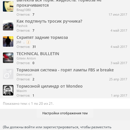
прокачиваются
Влад1080
Ответов:
7
17 июл 2017
Как подтянуть тросик ручника?
Pashok
Ответов:
7
4 май 2017
Скрипят задние тормоза
JIM
...
2
Ответов:
31
4 май 2017
TECHNICAL BULLETIN
Gileev Anton
Ответов:
0
3 май 2017
Тормозная система - горят лампы FBS и breake
Deemasan
Ответов:
2
25 апр 2017
Тормозной цилиндр от Mondeo
Maxim
Ответов:
1
1 апр 2017
Показано тем: с 1 по 20 из 21.
Настройки отображения тем
(Вы должны войти или зарегистрироваться, чтобы разместить