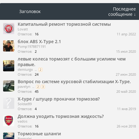
Последнее
Заголовок
сообщение ↓
Капитальный ремонт тормозной системы
Lovatt
Ответов:
16
11 апр 2022
блок ABS X-Type 2.1
Pomp1978871191
Ответов:
2
15 июл 2020
левые колеса тормозят с большим усилием чем
правые.
demiurgx
...
2
Ответов:
24
27 июн 2020
Вопрос по системе курсовой стабилизации X-Type.
pavelyn
...
2
3
Ответов:
45
20 май 2020
X-type / штуцер прокачки тормозов?
Soldat89
Ответов:
4
11 янв 2019
Должна уходить тормозная жидкость?
vados
Ответов:
16
26 ноя 2018
Тормозные шланги
Barmalei