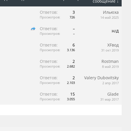
сообщение ↓
Ответов:
3
Ильюха
Просмотров:
726
14 май 2025
Ответов:
–
Н/Д
Просмотров:
–
Ответов:
6
XFвод
Просмотров:
3.136
31 окт 2019
Ответов:
2
Rostman
Просмотров:
2.682
8 май 2019
Ответов:
2
Valery Dubovitsky
Просмотров:
2.103
2 апр 2017
Ответов:
15
Glade
Просмотров:
3.055
31 мар 2017