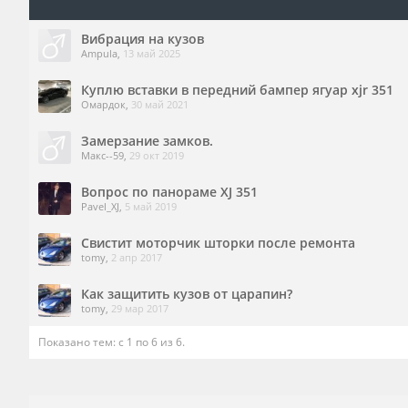
Вибрация на кузов
Ampula
,
13 май 2025
Куплю вставки в передний бампер ягуар xjr 351
Омардок
,
30 май 2021
Замерзание замков.
Макс--59
,
29 окт 2019
Вопрос по панораме XJ 351
Pavel_XJ
,
5 май 2019
Свистит моторчик шторки после ремонта
tomy
,
2 апр 2017
Как защитить кузов от царапин?
tomy
,
29 мар 2017
Показано тем: с 1 по 6 из 6.