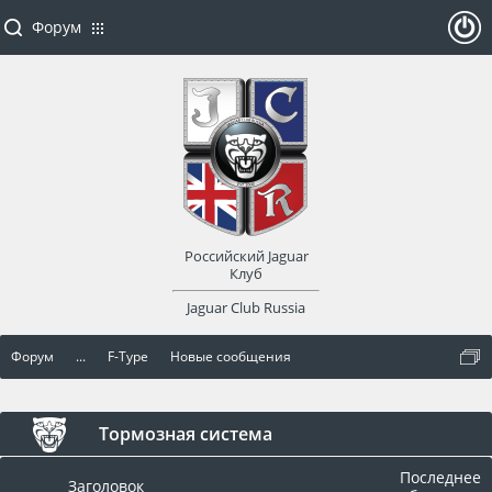
Форум
ойти
или
заре
Российский Jaguar
гист
Клуб
Jaguar Club Russia
рир
Форум
...
F-Type
Новые сообщения
оват
ься
Тормозная система
Последнее
Заголовок