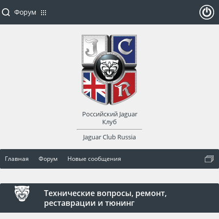
Форум
ойти
или
заре
Российский Jaguar
гист
Клуб
Jaguar Club Russia
рир
Главная
Форум
Новые сообщения
оват
ься
Технические вопросы, ремонт,
реставрации и тюнинг