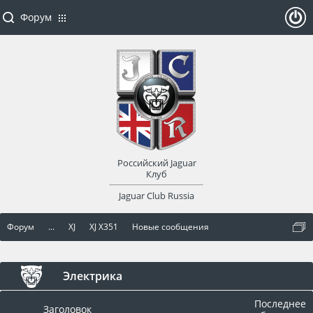
Форум
ойти
или
заре
Российский Jaguar
гист
Клуб
Jaguar Club Russia
рир
Форум
...
XJ
XJ X351
Новые сообщения
оват
ься
Электрика
Последнее
Заголовок