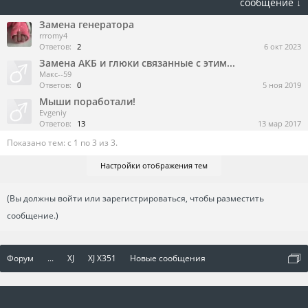
сообщение ↓
Замена генератора
rrromy4
Ответов:
2
6 окт 2023
Замена АКБ и глюки связанные с этим...
Макс--59
Ответов:
0
5 ноя 2019
Мыши поработали!
Evgeniy
Ответов:
13
13 мар 2017
Показано тем: с 1 по 3 из 3.
Настройки отображения тем
(Вы должны войти или зарегистрироваться, чтобы разместить
сообщение.)
Форум
...
XJ
XJ X351
Новые сообщения