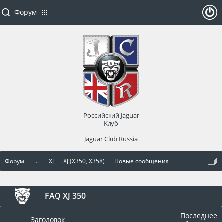
Форум
ойти
или
заре
Российский Jaguar
гист
Клуб
Jaguar Club Russia
рир
Форум
...
XJ
XJ (X350, X358)
Новые сообщения
оват
ься
FAQ XJ 350
Последнее
Заголовок