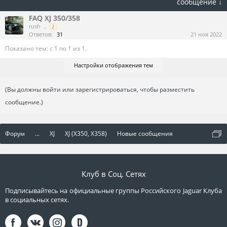
сообщение ↓
FAQ XJ 350/358
rush
...
2
Ответов:
31
21 ноя 2022
Показано тем: с 1 по 1 из 1.
Настройки отображения тем
(Вы должны войти или зарегистрироваться, чтобы разместить
сообщение.)
Форум
...
XJ
XJ (X350, X358)
Новые сообщения
Клуб в Соц. Сетях
Подписывайтесь на официальные группы Российского Jaguar Клуба
в социальных сетях.