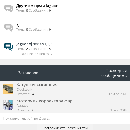
Другие модели Jaguar
Темы:
0
Сообщения:
0
XJ
Темы:
0
Сообщения:
0
Jaguar xj series 1,2,3
Темы:
2
Сообщения:
5
27 фев 2017
Последнее
Заголовок
сообщение ↓
Катушки зажигания.
Clockwork
Ответов:
4
12 июл 2020
Моторчик корректора фар
Амидас
Ответов:
0
3 июл 2018
Показано тем: с 1 по 2 из 2.
Настройки отображения тем