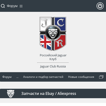
Форум
ойти
или
заре
Российский Jaguar
гист
Клуб
Jaguar Club Russia
рир
Форум
...
Аналоги и подбор запчастей
Новые сообщения
оват
ься
Запчасти на Ebay / Aliexpress