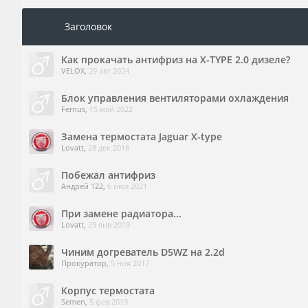
Заголовок
Как прокачать антифриз на X-TYPE 2.0 дизеле?
VELOX
,
29 авг 2024
Блок управления вентиляторами охлаждения
Fernus
,
15 май 2022
Замена термостата Jaguar X-type
Lovatt
,
28 дек 2018
Побежал антифриз
Андрей 122
,
6 июл 2021
При замене радиатора...
Lovatt
,
29 янв 2019
Чиним догреватель D5WZ на 2.2d
Прокуратор
,
5 ноя 2017
Корпус термостата
Semen
,
5 фев 2019