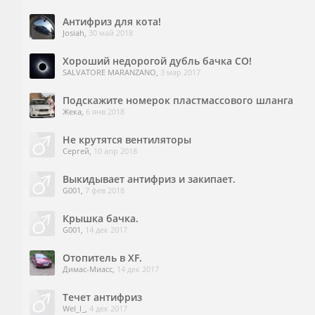
Антифриз для кота!
Josiah
,
30 май 2018
Хороший недорогой дубль бачка СО!
SALVATORE MARANZANO
,
3 мар 2017
Подскажите номерок пластмассового шланга
Жека
,
6 янв 2018
Не крутятся вентиляторы
Сергей
,
10 апр 2018
Выкидывает антифриз и закипает.
G001
,
7 фев 2018
Крышка бачка.
G001
,
14 дек 2017
Отопитель в XF.
Димас-Миасс
,
14 дек 2017
Течет антифриз
WeI_I_
,
4 дек 2017