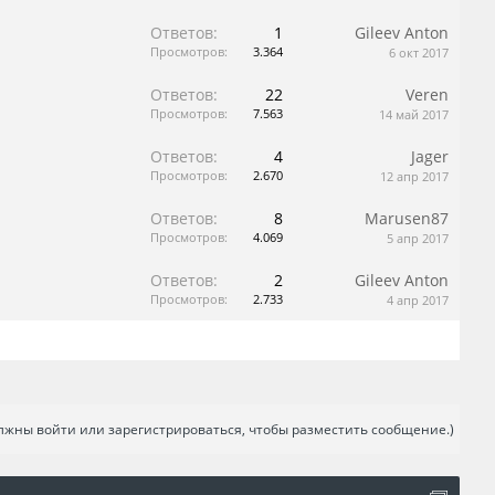
Ответов:
1
Gileev Anton
Просмотров:
3.364
6 окт 2017
Ответов:
22
Veren
Просмотров:
7.563
14 май 2017
Ответов:
4
Jager
Просмотров:
2.670
12 апр 2017
Ответов:
8
Marusen87
Просмотров:
4.069
5 апр 2017
Ответов:
2
Gileev Anton
Просмотров:
2.733
4 апр 2017
лжны войти или зарегистрироваться, чтобы разместить сообщение.)