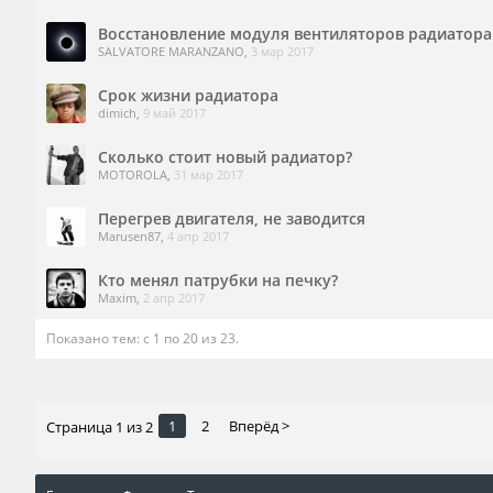
Восстановление модуля вентиляторов радиатор
SALVATORE MARANZANO
,
3 мар 2017
Срок жизни радиатора
dimich
,
9 май 2017
Сколько стоит новый радиатор?
MOTOROLA
,
31 мар 2017
Перегрев двигателя, не заводится
Marusen87
,
4 апр 2017
Кто менял патрубки на печку?
Maxim
,
2 апр 2017
Показано тем: с 1 по 20 из 23.
1
2
Вперёд >
Страница 1 из 2