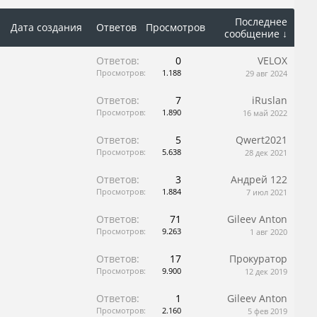
Последнее
Дата создания
Ответов
Просмотров
сообщение ↓
Ответов:
0
VELOX
Просмотров:
1.188
29 авг 2024
Ответов:
7
iRuslan
Просмотров:
1.890
16 май 2022
Ответов:
5
Qwert2021
Просмотров:
5.638
28 дек 2021
Ответов:
3
Андрей 122
Просмотров:
1.884
7 июл 2021
Ответов:
71
Gileev Anton
Просмотров:
9.263
1 авг 2020
Ответов:
17
Прокуратор
Просмотров:
9.900
12 дек 2019
Ответов:
1
Gileev Anton
Просмотров:
2.160
5 фев 2019