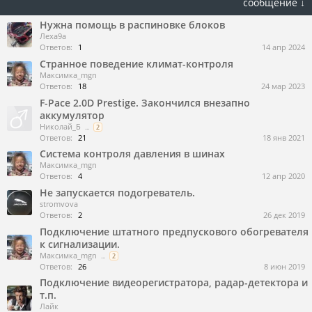
сообщение ↓
Нужна помощь в распиновке блоков
Леха9а
Ответов:
1
14 апр 2024
Странное поведение климат-контроля
Максимка_mgn
Ответов:
18
24 мар 2023
F-Pace 2.0D Prestige. Закончился внезапно
аккумулятор
Николай_Б
...
2
Ответов:
21
18 янв 2021
Система контроля давления в шинах
Максимка_mgn
Ответов:
4
12 апр 2020
Не запускается подогреватель.
stromvova
Ответов:
2
26 дек 2019
Подключение штатного предпускового обогревателя
к сигнализации.
Максимка_mgn
...
2
Ответов:
26
8 июн 2019
Подключение видеорегистратора, радар-детектора и
т.п.
Лайк