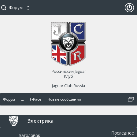
Форум
ойти
или
заре
Российский Jaguar
гист
Клуб
Jaguar Club Russia
рир
Форум
...
F-Pace
Новые сообщения
оват
ься
Электрика
Последнее
Заголовок