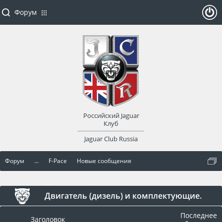
Форум
ойти
или
заре
Российский Jaguar
гист
Клуб
Jaguar Club Russia
рир
Форум
...
F-Pace
Новые сообщения
оват
ься
Двигатель (дизель) и комплектующие.
Последнее
Заголовок